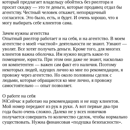
который предлагает владельцу обойтись без риелтора и
просит скидку — это те деньги, которые продавец отдал бы
агентству. Честный человек откажет, непорядочный
согласится. Это было, есть, и будет. И очень хорошо, что я
могу выбирать себе клиентов сама.
Зачем нужны агентства
Опытный риелтор работает и на себя, и на агентство. В моем
агентстве о моей «частной» деятельности не знают. Узнают —
уволят. Все хотят получать деньги. Кроме того, для многих
клиентов важна оболочка. Им нужно видеть какое-то
помещение, юриста. При этом они даже не знают, насколько
он компетентен — важен сам факт его наличия. Поэтому
некоторых людей, идущих лично ко мне по рекомендации, я
провожу через агентство. Но около половины сделок с
людьми, которые обращаются ко мне лично, я провожу
самостоятельно — опыт позволяет.
О работе на себя
￼Сейчас я работаю на рекомендациях и не ищу клиентов.
Мой номер передают из рук в руки. А вот первые два-три
года было очень сложно. Далеко не у всех новичков
получается совершить то количество сделок, чтобы нормально
существовать. Нужна финансовая «подушка безопасности».