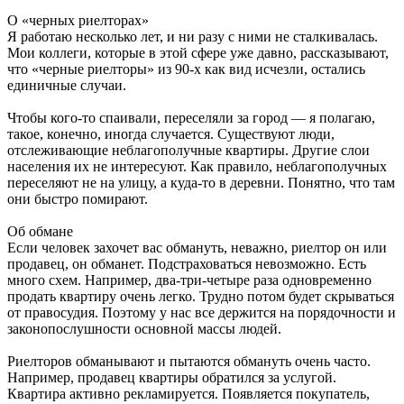
О «черных риелторах»
Я работаю несколько лет, и ни разу с ними не сталкивалась.
Мои коллеги, которые в этой сфере уже давно, рассказывают,
что «черные риелторы» из 90-х как вид исчезли, остались
единичные случаи.
Чтобы кого-то спаивали, переселяли за город — я полагаю,
такое, конечно, иногда случается. Существуют люди,
отслеживающие неблагополучные квартиры. Другие слои
населения их не интересуют. Как правило, неблагополучных
переселяют не на улицу, а куда-то в деревни. Понятно, что там
они быстро помирают.
Об обмане
Если человек захочет вас обмануть, неважно, риелтор он или
продавец, он обманет. Подстраховаться невозможно. Есть
много схем. Например, два-три-четыре раза одновременно
продать квартиру очень легко. Трудно потом будет скрываться
от правосудия. Поэтому у нас все держится на порядочности и
законопослушности основной массы людей.
Риелторов обманывают и пытаются обмануть очень часто.
Например, продавец квартиры обратился за услугой.
Квартира активно рекламируется. Появляется покупатель,