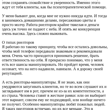
этом сохранять спокойствие и уверенность. Именно этого
ждут от тебя клиенты, как бы психотерапевтической помощи.
У меня бывают дни, когда мне не нужно никуда идти. И тогда
я занимаюсь домашними делами, пересаживаю цветы и
просто молчу. Работа риелтором крайне тяжелая и деньги
здесь уж точно не падают с неба. И опять же конкуренция
очень высока. Здесь сложно выживать.
О типах риелторов
Я работаю по такому принципу, чтобы все остались довольны,
чтобы мой телефон передавали знакомым и рекомендовали
меня. Очень часто приходится принимать решение, брать
ответственность на себя. Я прекрасно понимаю, что у меня
есть все шансы манипулировать. Но пройдет время, человек
осознает, что на него надавили, навязали. А я дорожу своей
репутацией.
А есть риелторы-манипуляторы. Я не знаю, как они
умудряются запугивать клиентов, но те во всем слушают их и
заглядывают им в рот, причем не из-за их компетентности, а
из страха. Человека ставят в жесткие рамки: или он выбирает
этот вариант, совсем ему не подходящий, или вообще ничего
не получит. Особенно манипуляторы любят пожилых людей.
Я таких риелторов встречаю, но их все меньше. Это в