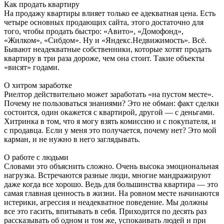
Как продать квартиру
На продажу квартиры влияет только ее адекватная цена. Есть
четыре основных продающих сайта, этого достаточно для
того, чтобы продать быстро: «Авито», «Домофонд»,
«Жилком», «Сибдом». Ну и «Яндекс.Недвижимость». Всё.
Бывают неадекватные собственники, которые хотят продать
квартиру в три раза дороже, чем она стоит. Такие объекты
«висят» годами.
О хитром заработке
Риелтор действительно может заработать «на пустом месте».
Почему не пользоваться знаниями? Это не обман: факт сделки
состоится, один окажется с квартирой, другой — с деньгами.
Хитринка в том, что я могу взять комиссию и с покупателя, и
с продавца. Если у меня это получается, почему нет? Это мой
карман, и не нужно в него заглядывать.
О работе с людьми
Словами это объяснить сложно. Очень высока эмоциональная
нагрузка. Встречаются разные люди, многие мандражируют
даже когда все хорошо. Ведь для большинства квартира — это
самая главная ценность в жизни. На ровном месте начинаются
истерики, агрессия и неадекватное поведение. Мы должны
все это гасить, впитывать в себя. Приходится по десять раз
рассказывать об одном и том же, успокаивать людей и при