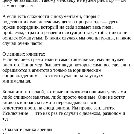
цену не завышает. Такому человеку не нужен риелтор — он
сам все сделает.
А если есть сложности с документами, споры с
родственниками, дележ имущества при разводе — здесь
нужен посредник, который на себя возьмет весь гнев,
проблемы, страхи и разрешит ситуацию так, чтобы никто не
остался обманутым. В таких случаях мы очень нужны, и такие
случаи очень часты.
О ленивых клиентах
Если человек грамотный и самостоятельный, ему не нужен
риелтор. Например, бывают люди, которые сами все сделали и
обращаются в агентство только за юридическим
сопровождением — в этом случае цена за услугу
минимальная.
Большинство людей, которые пользуются нашими услугами,
либо слишком занятые, либо просто ленивые. Они не хотят
вникать в нюансы сами и перекладывают всю
ответственность на специалиста. Им проще заплатить.
Исключение — это как раз те случаи с дележом, разводом и
т.д.
О захвате рынка аренды