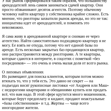
У нас рынок сформировался таким образом, что большинству
арендодателей лень самим заниматься сдачей квартир. Они
просто обзванивают десяток агентств. Поэтому обычному
человеку найти квартиру у собственника крайне сложно. Есть
мнение, что риелторы захватили рынок аренды, но это не так:
инициатива идет от арендодателей, и поменять это
невозможно.
Я сама живу в арендованной квартире и снимаю ее через
агентство. Найти самостоятельно подходящую квартиру я не
могу. Ее взять не откуда, потому что нет единой базы по
аренде. Есть несколько закрытых баз продающихся квартир,
они распространяются между риелторами. А те квартиры,
которые сдаются в интернете, в соцсетях с пометкой «без
посредников» — это очень и очень малая доля от всего рынка.
О липовых объявлениях
Их размещают для поиска клиентов, которым потом можно
втюхать то, что у тебя есть. Это давно не секрет — на
подъездах висят рукописные листовки «от Андреев или Маш»
с недорогими квартирами и обещаниями купить или продать
всё, что вам надо. В этой сфере крутится много мошенников,
которые берут предоплату и кидают, продают неактуальные
«базы собственников» и т.д. Жертвы — чаще всего
иногородние жители.