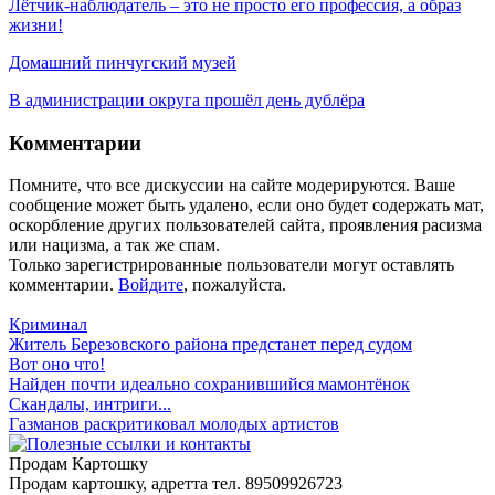
Лётчик-наблюдатель – это не просто его профессия, а образ
жизни!
Домашний пинчугский музей
В администрации округа прошёл день дублёра
Комментарии
Помните, что все дискуссии на сайте модерируются. Ваше
сообщение может быть удалено, если оно будет содержать мат,
оскорбление других пользователей сайта, проявления расизма
или нацизма, а так же спам.
Только зарегистрированные пользователи могут оставлять
комментарии.
Войдите
, пожалуйста.
Криминал
Житель Березовского района предстанет перед судом
Вот оно что!
Найден почти идеально сохранившийся мамонтёнок
Скандалы, интриги...
Газманов раскритиковал молодых артистов
Продам Картошку
Продам картошку, адретта
тел. 89509926723