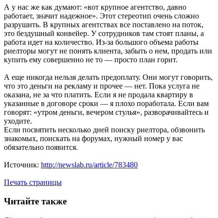
А у нас же как думают: «вот крупное агентство, давно
работает, значит надежное». Этот стереотип очень сложно
разрушить. В крупных агентствах все поставлено на поток,
это бездушный конвейер. У сотрудников там стоят планы, а
работа идет на количество. Из-за большого объема работы
риелторы могут не понять клиента, забыть о нем, продать или
купить ему совершенно не то — просто план горит.
А еще никогда нельзя делать предоплату. Они могут говорить,
что это деньги на рекламу и прочее — нет. Пока услуга не
оказана, не за что платить. Если я не продала квартиру в
указанные в договоре сроки — я плохо поработала. Если вам
говорят: «утром деньги, вечером стулья», разворачивайтесь и
уходите.
Если посвятить несколько дней поиску риелтора, обзвонить
знакомых, поискать на форумах, нужный номер у вас
обязательно появится.
Источник:
http://newslab.ru/article/783480
Печать страницы
Читайте также