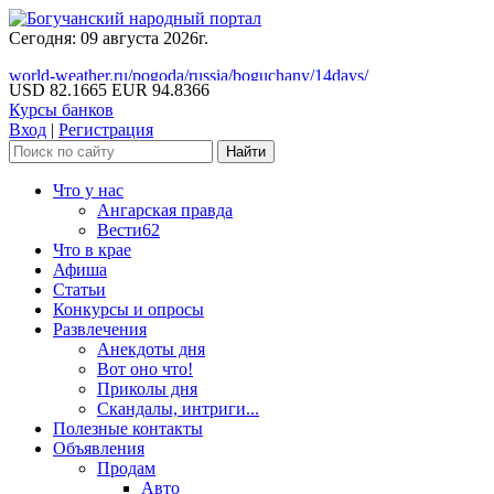
Сегодня: 09 августа 2026г.
world-weather.ru/pogoda/russia/boguchany/14days/
USD 82.1665
EUR 94.8366
Курсы банков
Вход
|
Регистрация
Что у нас
Ангарская правда
Вести62
Что в крае
Афиша
Статьи
Конкурсы и опросы
Развлечения
Анекдоты дня
Вот оно что!
Приколы дня
Скандалы, интриги...
Полезные контакты
Объявления
Продам
Авто