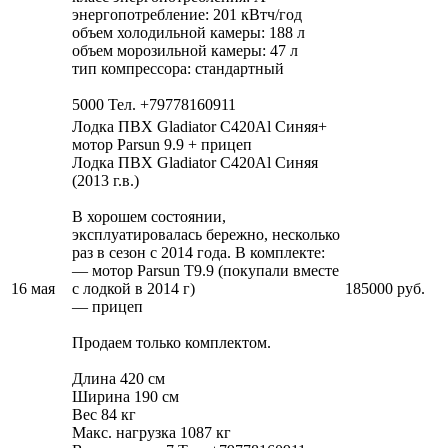
энергопотребление: 201 кВтч/год
объем холодильной камеры: 188 л
объем морозильной камеры: 47 л
тип компрессора: стандартный
5000
Тел. +79778160911
Лодка ПВХ Gladiator C420Al Синяя+
мотор Parsun 9.9 + прицеп
Лодка ПВХ Gladiator C420Al Синяя
(2013 г.в.)
В хорошем состоянии,
эксплуатировалась бережно, несколько
раз в сезон с 2014 года. В комплекте:
— мотор Parsun T9.9 (покупали вместе
16 мая
с лодкой в 2014 г)
185000 руб.
— прицеп
Продаем только комплектом.
Длина 420 см
Ширина 190 см
Вес 84 кг
Макс. нагрузка 1087 кг