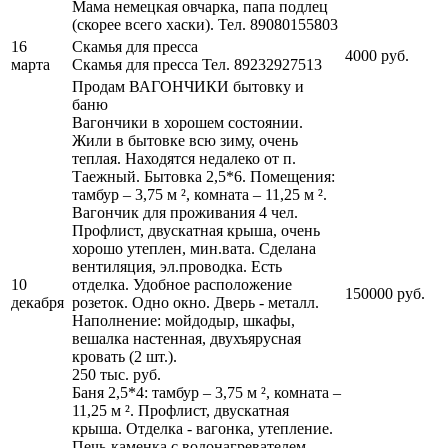
Мама немецкая овчарка, папа подлец
(скорее всего хаски).
Тел. 89080155803
16
Скамья для пресса
4000 руб.
марта
Скамья для пресса
Тел. 89232927513
Продам ВАГОНЧИКИ бытовку и
баню
Вагончики в хорошем состоянии.
Жили в бытовке всю зиму, очень
теплая. Находятся недалеко от п.
Таежный. Бытовка 2,5*6. Помещения:
тамбур – 3,75 м ², комната – 11,25 м ².
Вагончик для проживания 4 чел.
Профлист, двускатная крыша, очень
хорошо утеплен, мин.вата. Сделана
вентиляция, эл.проводка. Есть
10
отделка. Удобное расположение
150000 руб.
декабря
розеток. Одно окно. Дверь - металл.
Наполнение: мойдодыр, шкафы,
вешалка настенная, двухъярусная
кровать (2 шт.).
250 тыс. руб.
Баня 2,5*4: тамбур – 3,75 м ², комната –
11,25 м ². Профлист, двускатная
крыша. Отделка - вагонка, утепление.
Печь-каменка с водонагревателем,