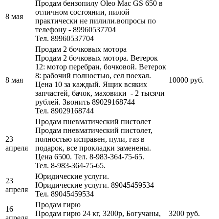
Продам бензопилу Oleo Mac GS 650 в
отличном состоянии, пилой
8 мая
практически не пилили.вопросы по
телефону - 89960537704
Тел. 89960537704
Продам 2 бочковых мотора
Продам 2 бочковых мотора. Ветерок
12: мотор перебран, бочковой. Ветерок
8: рабочий полностью, сел поехал.
8 мая
10000 руб.
Цена 10 за каждый. Ящик всяких
запчастей, бачок, маховики - 2 тысячи
рублей. Звонить 89029168744
Тел. 89029168744
Продам пневматический пистолет
Продам пневматический пистолет,
23
полностью исправен, пули, газ в
апреля
подарок, все прокладки заменены.
Цена 6500. Тел. 8-983-364-75-65.
Тел. 8-983-364-75-65.
Юридические услуги.
23
Юридические услуги. 89045459534
апреля
Тел. 89045459534
Продам гирю
16
Продам гирю 24 кг, 3200р, Богучаны,
3200 руб.
апреля