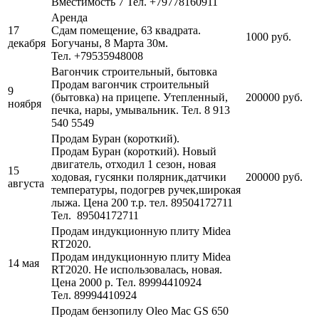
Вместимость 7
Тел. +79778160911
Аренда
17
Сдам помещение, 63 квадрата.
1000 руб.
декабря
Богучаны, 8 Марта 30м.
Тел. +79535948008
Вагончик строительный, бытовка
Продам вагончик строительный
9
(бытовка) на прицепе. Утепленный,
200000 руб.
ноября
печка, нары, умывальник.
Тел. 8 913
540 5549
Продам Буран (короткий).
Продам Буран (короткий). Новый
двигатель, отходил 1 сезон, новая
15
ходовая, гусянки полярник,датчики
200000 руб.
августа
температуры, подогрев ручек,широкая
лыжа. Цена 200 т.р. тел. 89504172711
Тел. 89504172711
Продам индукционную плиту Midea
RT2020.
Продам индукционную плиту Midea
14 мая
RT2020. Не использовалась, новая.
Цена 2000 р. Тел. 89994410924
Тел. 89994410924
Продам бензопилу Oleo Mac GS 650