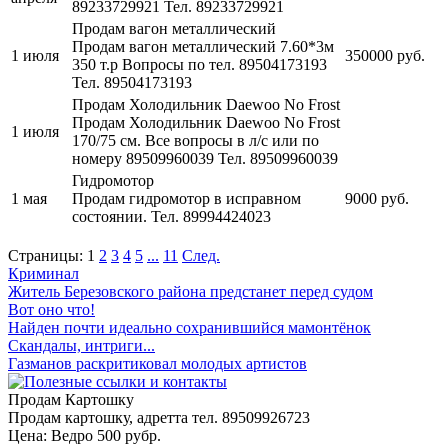
89233729921
Тел. 89233729921
Продам вагон металлический
Продам вагон металлический 7.60*3м
1 июля
350000 руб.
350 т.р Вопросы по тел. 89504173193
Тел. 89504173193
Продам Холодильник Daewoo No Frost
Продам Холодильник Daewoo No Frost
1 июля
170/75 см. Все вопросы в л/с или по
номеру 89509960039
Тел. 89509960039
Гидромотор
1 мая
Продам гидромотор в исправном
9000 руб.
состоянии.
Тел. 89994424023
Страницы:
1
2
3
4
5
...
11
След.
Криминал
Житель Березовского района предстанет перед судом
Вот оно что!
Найден почти идеально сохранившийся мамонтёнок
Скандалы, интриги...
Газманов раскритиковал молодых артистов
Продам Картошку
Продам картошку, адретта
тел. 89509926723
Цена:
Ведро 500 рубр.