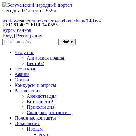
Сегодня: 07 августа 2026г.
world-weather.ru/pogoda/russia/boguchany/14days/
USD 81.4077
EUR 94.0585
Курсы банков
Вход
|
Регистрация
Что у нас
Ангарская правда
Вести62
Что в крае
Афиша
Статьи
Конкурсы и опросы
Развлечения
Анекдоты дня
Вот оно что!
Приколы дня
Скандалы, интриги...
Полезные контакты
Объявления
Продам
Авто