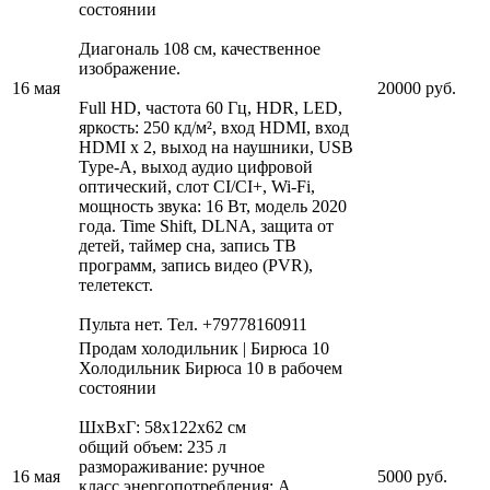
состоянии
Диагональ 108 см, качественное
изображение.
16 мая
20000 руб.
Full HD, частота 60 Гц, HDR, LED,
яркость: 250 кд/м², вход HDMI, вход
HDMI x 2, выход на наушники, USB
Type-A, выход аудио цифровой
оптический, слот CI/CI+, Wi-Fi,
мощность звука: 16 Вт, модель 2020
года. Time Shift, DLNA, защита от
детей, таймер сна, запись ТВ
программ, запись видео (PVR),
телетекст.
Пульта нет.
Тел. +79778160911
Продам холодильник | Бирюса 10
Холодильник Бирюса 10 в рабочем
состоянии
ШхВхГ: 58х122х62 см
общий объем: 235 л
размораживание: ручное
16 мая
5000 руб.
класс энергопотребления: A