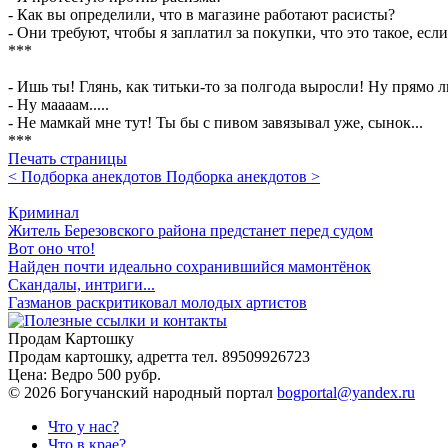
- Как вы определили, что в магазине работают расисты?
- Они требуют, чтобы я заплатил за покупки, что это такое, если
***
- Ишь ты! Глянь, как титьки-то за полгода выросли! Ну прямо
- Ну маааам.....
- Не мамкай мне тут! Ты бы с пивом завязывал уже, сынок...
***
Печать страницы
< Подборка анекдотов
Подборка анекдотов >
Криминал
Житель Березовского района предстанет перед судом
Вот оно что!
Найден почти идеально сохранившийся мамонтёнок
Скандалы, интриги...
Газманов раскритиковал молодых артистов
Продам Картошку
Продам картошку, адретта
тел. 89509926723
Цена:
Ведро 500 рубр.
©
2026 Богучанский народный портал
bogportal@yandex.ru
Что у нас?
Что в крае?