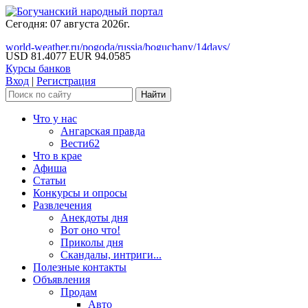
Сегодня: 07 августа 2026г.
world-weather.ru/pogoda/russia/boguchany/14days/
USD 81.4077
EUR 94.0585
Курсы банков
Вход
|
Регистрация
Что у нас
Ангарская правда
Вести62
Что в крае
Афиша
Статьи
Конкурсы и опросы
Развлечения
Анекдоты дня
Вот оно что!
Приколы дня
Скандалы, интриги...
Полезные контакты
Объявления
Продам
Авто