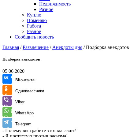
Недвижимость
Разное
Куплю
Поменяю
Работа
Разное
Сообщить новость
Главная
/
Развлечение
/
Анекдоты дня
/
Подборка анекдотов
Подборка анекдотов
05.06.2020
ВКонтакте
Одноклассники
Viber
WhatsApp
Telegram
- Почему вы грабите этот магазин?
- Я протестую против расизма!