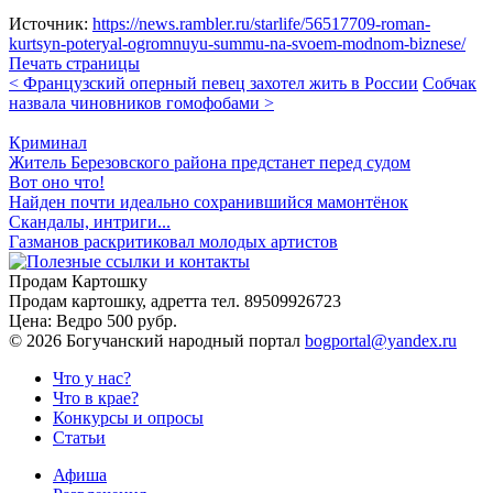
Источник:
https://news.rambler.ru/starlife/56517709-roman-
kurtsyn-poteryal-ogromnuyu-summu-na-svoem-modnom-biznese/
Печать страницы
< Французский оперный певец захотел жить в России
Собчак
назвала чиновников гомофобами >
Криминал
Житель Березовского района предстанет перед судом
Вот оно что!
Найден почти идеально сохранившийся мамонтёнок
Скандалы, интриги...
Газманов раскритиковал молодых артистов
Продам Картошку
Продам картошку, адретта
тел. 89509926723
Цена:
Ведро 500 рубр.
©
2026 Богучанский народный портал
bogportal@yandex.ru
Что у нас?
Что в крае?
Конкурсы и опросы
Статьи
Афиша