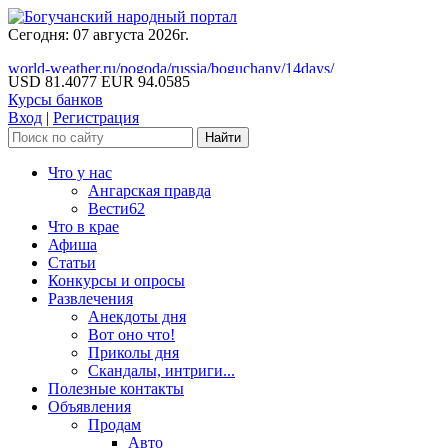
Сегодня: 07 августа 2026г.
world-weather.ru/pogoda/russia/boguchany/14days/
USD 81.4077
EUR 94.0585
Курсы банков
Вход
|
Регистрация
Что у нас
Ангарская правда
Вести62
Что в крае
Афиша
Статьи
Конкурсы и опросы
Развлечения
Анекдоты дня
Вот оно что!
Приколы дня
Скандалы, интриги...
Полезные контакты
Объявления
Продам
Авто