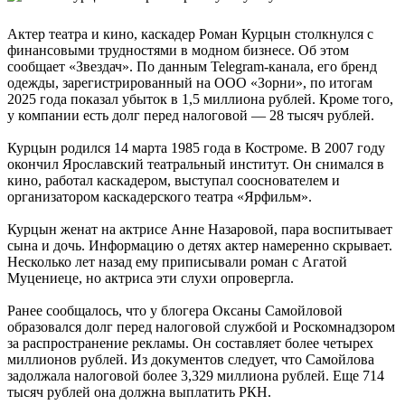
Актер театра и кино, каскадер Роман Курцын столкнулся с
финансовыми трудностями в модном бизнесе. Об этом
сообщает «Звездач». По данным Telegram-канала, его бренд
одежды, зарегистрированный на ООО «Зорни», по итогам
2025 года показал убыток в 1,5 миллиона рублей. Кроме того,
у компании есть долг перед налоговой — 28 тысяч рублей.
Курцын родился 14 марта 1985 года в Костроме. В 2007 году
окончил Ярославский театральный институт. Он снимался в
кино, работал каскадером, выступал сооснователем и
организатором каскадерского театра «Ярфильм».
Курцын женат на актрисе Анне Назаровой, пара воспитывает
сына и дочь. Информацию о детях актер намеренно скрывает.
Несколько лет назад ему приписывали роман с Агатой
Муцениеце, но актриса эти слухи опровергла.
Ранее сообщалось, что у блогера Оксаны Самойловой
образовался долг перед налоговой службой и Роскомнадзором
за распространение рекламы. Он составляет более четырех
миллионов рублей. Из документов следует, что Самойлова
задолжала налоговой более 3,329 миллиона рублей. Еще 714
тысяч рублей она должна выплатить РКН.