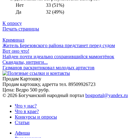
Нет
33 (51%)
Да
32 (49%)
К опросу
Печать страницы
Криминал
Житель Березовского района предстанет перед судом
Вот оно что!
Найден почти идеально сохранившийся мамонтёнок
Скандалы, интриги...
Газманов раскритиковал молодых артистов
Продам Картошку
Продам картошку, адретта
тел. 89509926723
Цена:
Ведро 500 рубр.
©
2026 Богучанский народный портал
bogportal@yandex.ru
Что у нас?
Что в крае?
Конкурсы и опросы
Статьи
Афиша