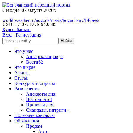
Сегодня: 07 августа 2026г.
world-weather.ru/pogoda/russia/boguchany/14days/
USD 81.4077
EUR 94.0585
Курсы банков
Вход
|
Регистрация
Что у нас
Ангарская правда
Вести62
Что в крае
Афиша
Статьи
Конкурсы и опросы
Развлечения
Анекдоты дня
Вот оно что!
Приколы дня
Скандалы, интриги...
Полезные контакты
Объявления
Продам
Авто