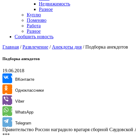
Недвижимость
Разное
Куплю
Поменяю
Работа
Разное
Сообщить новость
Главная
/
Развлечение
/
Анекдоты дня
/
Подборка анекдотов
Подборка анекдотов
19.06.2018
ВКонтакте
Одноклассники
Viber
WhatsApp
Telegram
Правительство России наградило вратаря сборной Саудовской А
***