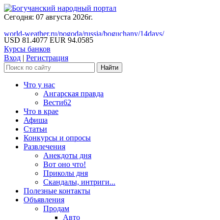
Сегодня: 07 августа 2026г.
world-weather.ru/pogoda/russia/boguchany/14days/
USD 81.4077
EUR 94.0585
Курсы банков
Вход
|
Регистрация
Что у нас
Ангарская правда
Вести62
Что в крае
Афиша
Статьи
Конкурсы и опросы
Развлечения
Анекдоты дня
Вот оно что!
Приколы дня
Скандалы, интриги...
Полезные контакты
Объявления
Продам
Авто