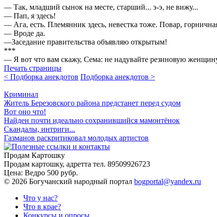
— Так, младший сынок на месте, старший... э-э, не вижу...
— Пап, я здесь!
— Ага, есть. Племянник здесь, невестка тоже. Повар, горнична
— Вроде да.
—Заседание правительства объявляю открытым!
***
— Я вот что вам скажу, Сема: не надувайте резиновую женщину 
Печать страницы
< Подборка анекдотов
Подборка анекдотов >
Криминал
Житель Березовского района предстанет перед судом
Вот оно что!
Найден почти идеально сохранившийся мамонтёнок
Скандалы, интриги...
Газманов раскритиковал молодых артистов
Продам Картошку
Продам картошку, адретта
тел. 89509926723
Цена:
Ведро 500 рубр.
©
2026 Богучанский народный портал
bogportal@yandex.ru
Что у нас?
Что в крае?
Конкурсы и опросы