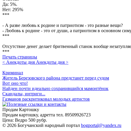
Да: 5%.
Нет: 295%
***
- А разве любовь к родине и патриотизм - это разные вещи?
- Любовь к родине - это от души, а патриотизм в основном сим
***
Отсутствие денег делает бритвенный станок вообще незатупля
***
Печать страницы
< Анекдоты дня
Анекдоты дня >
Криминал
Житель Березовского района предстанет перед судом
Вот оно что!
Найден почти идеально сохранившийся мамонтёнок
Скандалы, интриги...
Газманов раскритиковал молодых артистов
Продам Картошку
Продам картошку, адретта
тел. 89509926723
Цена:
Ведро 500 рубр.
©
2026 Богучанский народный портал
bogportal@yandex.ru