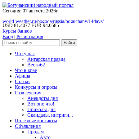
Сегодня: 07 августа 2026г.
world-weather.ru/pogoda/russia/boguchany/14days/
USD 81.4077
EUR 94.0585
Курсы банков
Вход
|
Регистрация
Что у нас
Ангарская правда
Вести62
Что в крае
Афиша
Статьи
Конкурсы и опросы
Развлечения
Анекдоты дня
Вот оно что!
Приколы дня
Скандалы, интриги...
Полезные контакты
Объявления
Продам
Авто