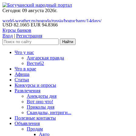
Сегодня: 09 августа 2026г.
world-weather.ru/pogoda/russia/boguchany/14days/
USD 82.1665
EUR 94.8366
Курсы банков
Вход
|
Регистрация
Что у нас
Ангарская правда
Вести62
Что в крае
Афиша
Статьи
Конкурсы и опросы
Развлечения
Анекдоты дня
Вот оно что!
Приколы дня
Скандалы, интриги...
Полезные контакты
Объявления
Продам
Авто