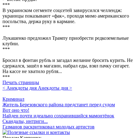
***
В украинском сегменте соцсетей завирусился челлендж:
украинцы показывают «фак», проходя мимо американского
посольства, держа руку в кармане.
***
Лукашенко предложил Трампу приобрести редкоземельные
клубни.
***
Бросил в фонтан рубль и загадал желание бросить курить. Не
сдержался, зашёл в магазин, набрал еды, взял пачку сигарет.
На кассе не хватило рубля...
***
Печать страницы
< Анекдоты дня
Анекдоты дня >
Криминал
Житель Березовского района предстанет перед судом
Вот оно что!
Найден почти идеально сохранившийся мамонтёнок
Скандалы, интриги...
Газманов раскритиковал молодых артистов
Продам Картошку