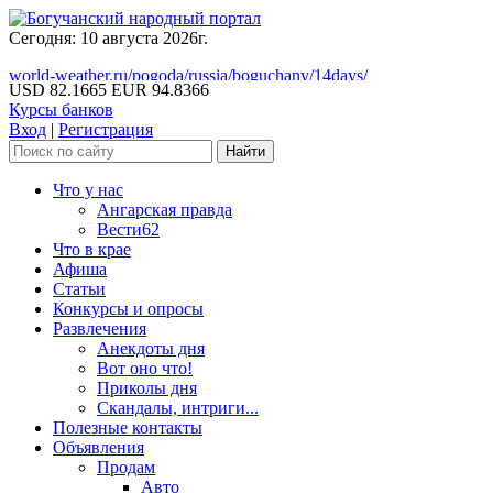
Сегодня: 10 августа 2026г.
world-weather.ru/pogoda/russia/boguchany/14days/
USD 82.1665
EUR 94.8366
Курсы банков
Вход
|
Регистрация
Что у нас
Ангарская правда
Вести62
Что в крае
Афиша
Статьи
Конкурсы и опросы
Развлечения
Анекдоты дня
Вот оно что!
Приколы дня
Скандалы, интриги...
Полезные контакты
Объявления
Продам
Авто