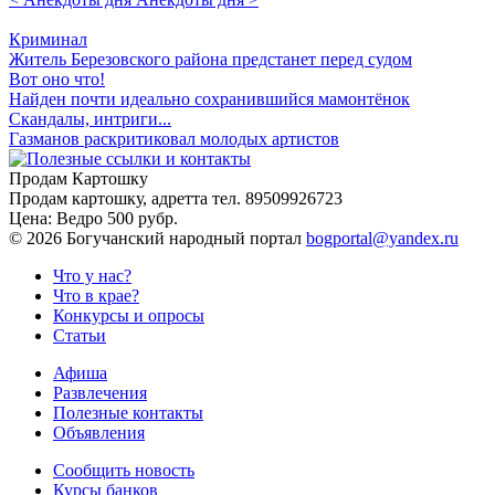
Криминал
Житель Березовского района предстанет перед судом
Вот оно что!
Найден почти идеально сохранившийся мамонтёнок
Скандалы, интриги...
Газманов раскритиковал молодых артистов
Продам Картошку
Продам картошку, адретта
тел. 89509926723
Цена:
Ведро 500 рубр.
©
2026 Богучанский народный портал
bogportal@yandex.ru
Что у нас?
Что в крае?
Конкурсы и опросы
Статьи
Афиша
Развлечения
Полезные контакты
Объявления
Сообщить новость
Курсы банков