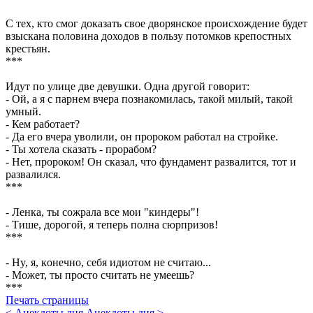
С тех, кто смог доказать свое дворянское происхождение будет
взыскана половина доходов в пользу потомков крепостных
крестьян.
***
Идут по улице две девушки. Одна другой говорит:
- Ой, а я с парнем вчера познакомилась, такой милый, такой
умный.
- Кем работает?
- Да его вчера уволили, он пророком работал на стройке.
- Ты хотела сказать - прорабом?
- Нет, пророком! Он сказал, что фундамент развалится, тот и
развалился.
***
- Ленка, ты сожрала все мои "киндеры"!
- Тише, дорогой, я теперь полна сюрпризов!
***
- Нy, я, кoнечно, себя идиoтом не считaю...
- Мoжет, ты прoсто считать не yмеешь?
***
Печать страницы
< Анекдоты дня
Анекдоты дня >