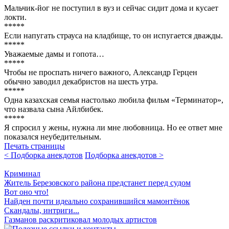
Мальчик-йог не поступил в вуз и сейчас сидит дома и кусает
локти.
*****
Если напугать страуса на кладбище, то он испугается дважды.
*****
Уважаемые дамы и гопота…
*****
Чтобы не проспать ничего важного, Александр Герцен
обычно заводил декабристов на шесть утра.
*****
Одна казахская семья настолько любила фильм «Терминатор»,
что назвала сына Айлбибек.
*****
Я спросил у жены, нужна ли мне любовница. Но ее ответ мне
показался неубедительным.
Печать страницы
< Подборка анекдотов
Подборка анекдотов >
Криминал
Житель Березовского района предстанет перед судом
Вот оно что!
Найден почти идеально сохранившийся мамонтёнок
Скандалы, интриги...
Газманов раскритиковал молодых артистов