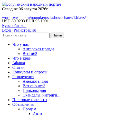
Сегодня: 06 августа 2026г.
world-weather.ru/pogoda/russia/boguchany/14days/
USD 80.9293
EUR 93.1901
Курсы банков
Вход
|
Регистрация
Что у нас
Ангарская правда
Вести62
Что в крае
Афиша
Статьи
Конкурсы и опросы
Развлечения
Анекдоты дня
Вот оно что!
Приколы дня
Скандалы, интриги...
Полезные контакты
Объявления
Продам
Авто