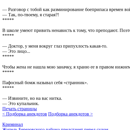
— Разговор с тобой как разминирование бое­припаса времен вой
— Так, по-твоему, я старая?!
*****
В школе умеют привить ненависть к тому, что преподают. Поэт
*****
— Доктор, у меня вокруг глаз припухлость какая-то.
— Это лицо...
*****
Чтобы жена не нашла мою заначку, я храню ее в правом нижнем
*****
Пафосный бомж называл себя «странник».
*****
— Извините, но на вас нитка.
— Это купальник.
Печать страницы
< Подборка анекдотов
Подборка анекдотов >
Криминал
Житель Березовского района предстанет перед судом