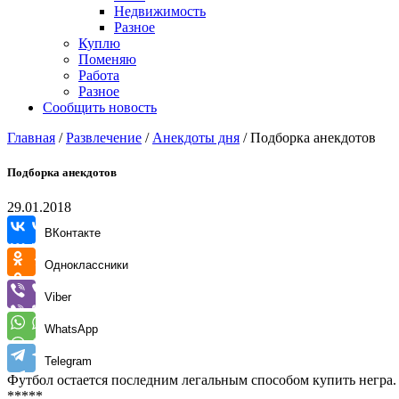
Недвижимость
Разное
Куплю
Поменяю
Работа
Разное
Сообщить новость
Главная
/
Развлечение
/
Анекдоты дня
/
Подборка анекдотов
Подборка анекдотов
29.01.2018
ВКонтакте
Одноклассники
Viber
WhatsApp
Telegram
Футбол остается последним легальным способом купить негра.
*****