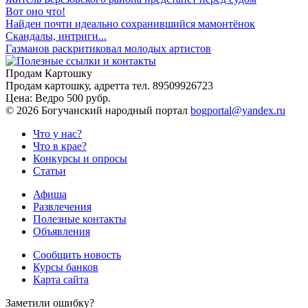
Вот оно что!
Найден почти идеально сохранившийся мамонтёнок
Скандалы, интриги...
Газманов раскритиковал молодых артистов
Продам Картошку
Продам картошку, адретта
тел. 89509926723
Цена:
Ведро 500 рубр.
©
2026 Богучанский народный портал
bogportal@yandex.ru
Что у нас?
Что в крае?
Конкурсы и опросы
Статьи
Афиша
Развлечения
Полезные контакты
Объявления
Сообщить новость
Курсы банков
Карта сайта
Заметили ошибку?