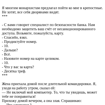
Я многим монархистам предлагал пойти ко мне в крепостные.
Не хотят, все себя дворянами видят.
***
- С вами говорит специалист по безопасности банка. Нам
необходимо защитить ваш счёт от несанкционированного
доступа. Возьмите, пожалуйста, карту.
- Спасибо, взял.
- Продиктуйте номер.
- 10.
- Дальше?
- Всё.
- Назовите номер на карте целиком.
- 10.
- Что у вас за карта?
- Десятка треф.
***
Жена приехала домой после длительной командировки. Я,
уходя на работу утром, сказал ей:
— Не включай мой компьютер. То, что ты увидишь, может
тебе не понравиться!
Прихожу домой вечером, а она злая. Спрашиваю:
— Что случилось?