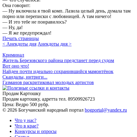
Она говорит:
— Ну включила я твой комп. Лазила целый день, думала там
порно или переписки с любовницей. А там ничего!
— И это тебе не понравилось?
— Ну, да!
— Я же предупреждал!
Печать страницы
< Анекдоты дня
Анекдоты дня >
Криминал
Житель Березовского района предстанет перед судом
Вот оно что!
Найден почти идеально сохранившийся мамонтёнок
Скандалы, интриги...
Газманов раскритиковал молодых артистов
Продам Картошку
Продам картошку, адретта
тел. 89509926723
Цена:
Ведро 500 рубр.
©
2026 Богучанский народный портал
bogportal@yandex.ru
Что у нас?
Что в крае?
Конкурсы и опросы
Статьи