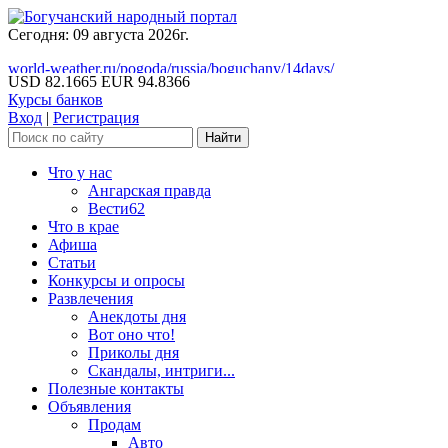
Сегодня: 09 августа 2026г.
world-weather.ru/pogoda/russia/boguchany/14days/
USD 82.1665
EUR 94.8366
Курсы банков
Вход
|
Регистрация
Что у нас
Ангарская правда
Вести62
Что в крае
Афиша
Статьи
Конкурсы и опросы
Развлечения
Анекдоты дня
Вот оно что!
Приколы дня
Скандалы, интриги...
Полезные контакты
Объявления
Продам
Авто