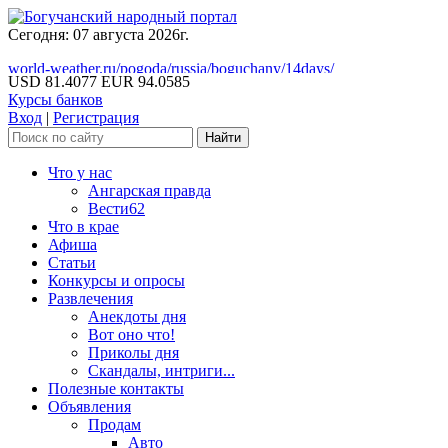
Сегодня: 07 августа 2026г.
world-weather.ru/pogoda/russia/boguchany/14days/
USD 81.4077
EUR 94.0585
Курсы банков
Вход
|
Регистрация
Что у нас
Ангарская правда
Вести62
Что в крае
Афиша
Статьи
Конкурсы и опросы
Развлечения
Анекдоты дня
Вот оно что!
Приколы дня
Скандалы, интриги...
Полезные контакты
Объявления
Продам
Авто