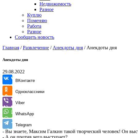
Недвижимость
Разное
Куплю
Поменяю
Работа
Разное
Сообщить новость
Главная
/
Развлечение
/
Анекдоты дня
/
Анекдоты дня
Анекдоты дня
29.08.2022
ВКонтакте
Одноклассники
Viber
WhatsApp
Telegram
- Вы знаете, Максим Галкин такой творческий человек! Он выс
- А он против чего выступает?