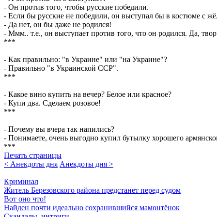
- Он против того, чтобы русские победили.
- Если бы русские не победили, он выступал бы в костюме с жё
- Да нет, он бы даже не родился!
- Ммм.. т.е., он выступает против того, что он родился. Да, тво
***
- Как правильно: "в Украине" или "на Украине"?
- Правильно "в Украинской ССР".
***
- Какое вино купить на вечер? Белое или красное?
- Купи два. Сделаем розовое!
***
- Почему вы вчера так напились?
- Понимаете, очень выгодно купил бутылку хорошего армянско
***
Печать страницы
< Анекдоты дня
Анекдоты дня >
Криминал
Житель Березовского района предстанет перед судом
Вот оно что!
Найден почти идеально сохранившийся мамонтёнок
Скандалы, интриги...