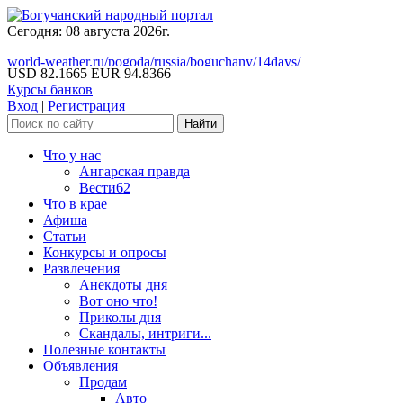
Сегодня: 08 августа 2026г.
world-weather.ru/pogoda/russia/boguchany/14days/
USD 82.1665
EUR 94.8366
Курсы банков
Вход
|
Регистрация
Что у нас
Ангарская правда
Вести62
Что в крае
Афиша
Статьи
Конкурсы и опросы
Развлечения
Анекдоты дня
Вот оно что!
Приколы дня
Скандалы, интриги...
Полезные контакты
Объявления
Продам
Авто