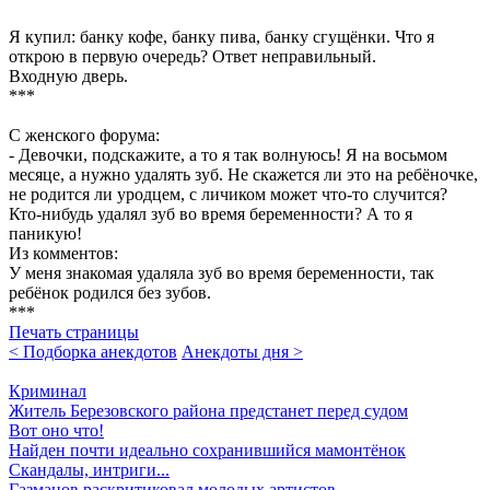
Я купил: банку кофе, банку пива, банку сгущёнки. Что я
открою в первую очередь? Ответ неправильный.
Входную дверь.
***
С женского форума:
- Девочки, подскажите, а то я так волнуюсь! Я на восьмом
месяце, а нужно удалять зуб. Не скажется ли это на ребёночке,
не родится ли уродцем, с личиком может что-то случится?
Кто-нибудь удалял зуб во время беременности? А то я
паникую!
Из комментов:
У меня знакомая удаляла зуб во время беременности, так
ребёнок родился без зубов.
***
Печать страницы
< Подборка анекдотов
Анекдоты дня >
Криминал
Житель Березовского района предстанет перед судом
Вот оно что!
Найден почти идеально сохранившийся мамонтёнок
Скандалы, интриги...
Газманов раскритиковал молодых артистов