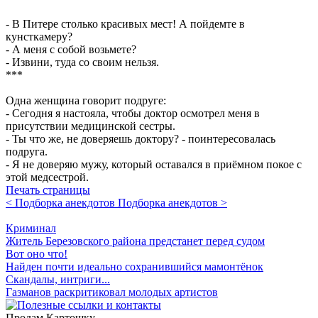
- В Питере столько красивых мест! А пойдемте в
кунсткамеру?
- А меня с собой возьмете?
- Извини, туда со своим нельзя.
***
Одна женщина говорит подруге:
- Сегодня я настояла, чтобы доктор осмотрел меня в
присутствии медицинской сестры.
- Ты что же, не доверяешь доктору? - поинтересовалась
подруга.
- Я не доверяю мужу, который оставался в приёмном покое с
этой медсестрой.
Печать страницы
< Подборка анекдотов
Подборка анекдотов >
Криминал
Житель Березовского района предстанет перед судом
Вот оно что!
Найден почти идеально сохранившийся мамонтёнок
Скандалы, интриги...
Газманов раскритиковал молодых артистов
Продам Картошку