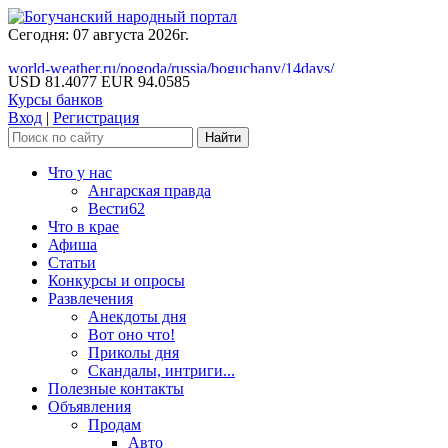
Сегодня: 07 августа 2026г.
world-weather.ru/pogoda/russia/boguchany/14days/
USD 81.4077
EUR 94.0585
Курсы банков
Вход
|
Регистрация
Что у нас
Ангарская правда
Вести62
Что в крае
Афиша
Статьи
Конкурсы и опросы
Развлечения
Анекдоты дня
Вот оно что!
Приколы дня
Скандалы, интриги...
Полезные контакты
Объявления
Продам
Авто