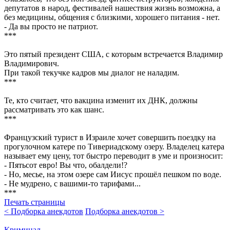
депутатов в народ, фестивалей нашествия жизнь возможна, а
без медицины, общения с близкими, хорошего питания - нет.
- Да вы просто не патриот.
***
Это пятый президент США, с которым встречается Владимир
Владимирович.
При такой текучке кадров мы диалог не наладим.
***
Те, кто считает, что вакцина изменит их ДНК, должны
рассматривать это как шанс.
***
Французский турист в Израиле хочет совершить поездку на
прогулочном катере по Тивериадскому озеру. Владелец катера
называет ему цену, тот быстро переводит в уме и произносит:
- Пятьсот евро! Вы что, обалдели!?
- Но, месье, на этом озере сам Иисус прошёл пешком по воде.
- Не мудрено, с вашими-то тарифами...
***
Печать страницы
< Подборка анекдотов
Подборка анекдотов >
Криминал