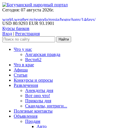
Сегодня: 07 августа 2026г.
world-weather.ru/pogoda/russia/boguchany/14days/
USD 80.9293
EUR 93.1901
Курсы банков
Вход
|
Регистрация
Что у нас
Ангарская правда
Вести62
Что в крае
Афиша
Статьи
Конкурсы и опросы
Развлечения
Анекдоты дня
Вот оно что!
Приколы дня
Скандалы, интриги...
Полезные контакты
Объявления
Продам
Авто