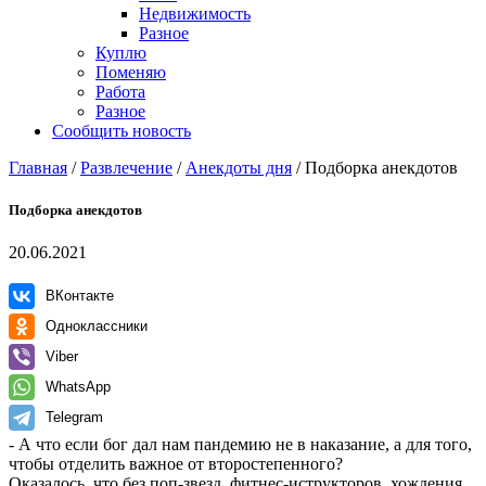
Недвижимость
Разное
Куплю
Поменяю
Работа
Разное
Сообщить новость
Главная
/
Развлечение
/
Анекдоты дня
/
Подборка анекдотов
Подборка анекдотов
20.06.2021
ВКонтакте
Одноклассники
Viber
WhatsApp
Telegram
- А что если бог дал нам пандемию не в наказание, а для того,
чтобы отделить важное от второстепенного?
Оказалось, что без поп-звезд, фитнес-иструкторов, хождения