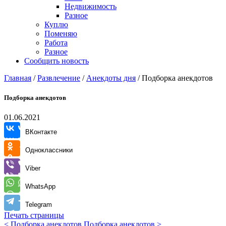
Недвижимость
Разное
Куплю
Поменяю
Работа
Разное
Сообщить новость
Главная
/
Развлечение
/
Анекдоты дня
/
Подборка анекдотов
Подборка анекдотов
01.06.2021
ВКонтакте
Одноклассники
Viber
WhatsApp
Telegram
Печать страницы
< Подборка анекдотов
Подборка анекдотов >