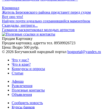
Криминал
Житель Березовского района предстанет перед судом
Вот оно что!
Найден почти идеально сохранившийся мамонтёнок
Скандалы, интриги...
Газманов раскритиковал молодых артистов
Продам Картошку
Продам картошку, адретта
тел. 89509926723
Цена:
Ведро 500 рубр.
©
2026 Богучанский народный портал
bogportal@yandex.ru
Что у нас?
Что в крае?
Конкурсы и опросы
Статьи
Афиша
Развлечения
Полезные контакты
Объявления
Сообщить новость
Курсы банков