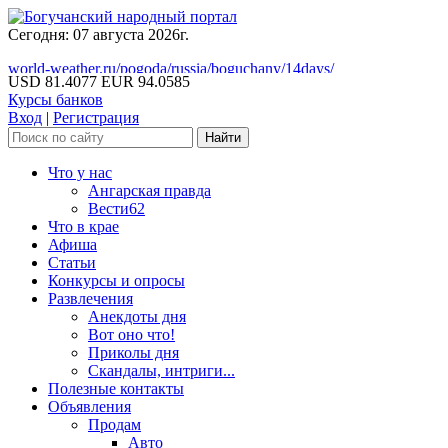
Сегодня: 07 августа 2026г.
world-weather.ru/pogoda/russia/boguchany/14days/
USD 81.4077
EUR 94.0585
Курсы банков
Вход
|
Регистрация
Что у нас
Ангарская правда
Вести62
Что в крае
Афиша
Статьи
Конкурсы и опросы
Развлечения
Анекдоты дня
Вот оно что!
Приколы дня
Скандалы, интриги...
Полезные контакты
Объявления
Продам
Авто