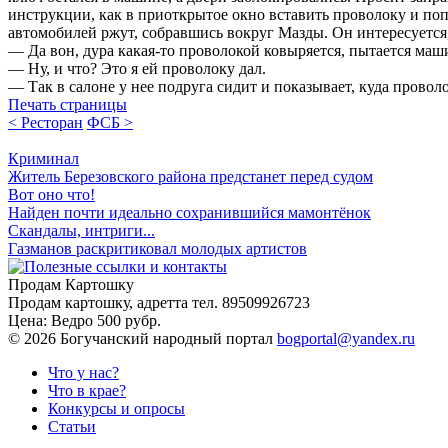
инструкции, как в приоткрытое окно вставить проволоку и по
автомобилей ржут, собравшись вокруг Мазды. Он интересуется,
— Да вон, дура какая-то проволокой ковыряется, пытается маш
— Ну, и что? Это я ей проволоку дал.
— Так в салоне у нее подруга сидит и показывает, куда провол
Печать страницы
< Ресторан
ФСБ >
Криминал
Житель Березовского района предстанет перед судом
Вот оно что!
Найден почти идеально сохранившийся мамонтёнок
Скандалы, интриги...
Газманов раскритиковал молодых артистов
Продам Картошку
Продам картошку, адретта
тел. 89509926723
Цена:
Ведро 500 рубр.
©
2026 Богучанский народный портал
bogportal@yandex.ru
Что у нас?
Что в крае?
Конкурсы и опросы
Статьи