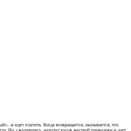
», -и идет платить. Когда возвращается, оказывается, что
огда. Но, сжалившись, находит кусок жесткой проволоки и дает