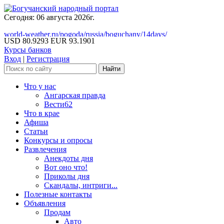
Сегодня: 06 августа 2026г.
world-weather.ru/pogoda/russia/boguchany/14days/
USD 80.9293
EUR 93.1901
Курсы банков
Вход
|
Регистрация
Что у нас
Ангарская правда
Вести62
Что в крае
Афиша
Статьи
Конкурсы и опросы
Развлечения
Анекдоты дня
Вот оно что!
Приколы дня
Скандалы, интриги...
Полезные контакты
Объявления
Продам
Авто