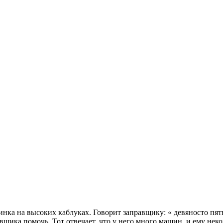
ка на высоких каблуках. Говорит заправщику: « девяносто пятый
вщика помочь. Тот отвечает, что у него много машин, и ему нек