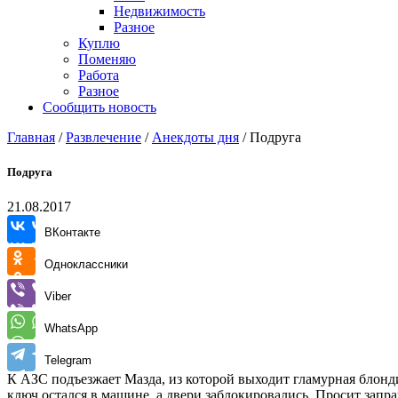
Недвижимость
Разное
Куплю
Поменяю
Работа
Разное
Сообщить новость
Главная
/
Развлечение
/
Анекдоты дня
/
Подруга
Подруга
21.08.2017
ВКонтакте
Одноклассники
Viber
WhatsApp
Telegram
К АЗС подъезжает Мазда, из которой выходит гламурная блондин
ключ остался в машине, а двери заблокировались. Просит запра