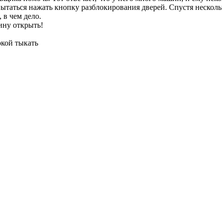
пытаться нажать кнопку разблокирования дверей. Спустя нескол
 в чем дело.
ину открыть!
окой тыкать