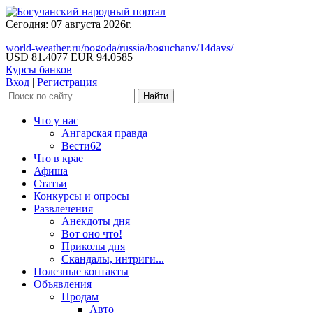
Сегодня: 07 августа 2026г.
world-weather.ru/pogoda/russia/boguchany/14days/
USD 81.4077
EUR 94.0585
Курсы банков
Вход
|
Регистрация
Что у нас
Ангарская правда
Вести62
Что в крае
Афиша
Статьи
Конкурсы и опросы
Развлечения
Анекдоты дня
Вот оно что!
Приколы дня
Скандалы, интриги...
Полезные контакты
Объявления
Продам
Авто