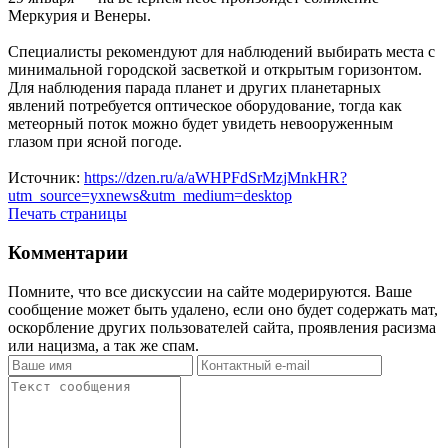
Меркурия и Венеры.
Специалисты рекомендуют для наблюдений выбирать места с
минимальной городской засветкой и открытым горизонтом.
Для наблюдения парада планет и других планетарных
явлений потребуется оптическое оборудование, тогда как
метеорный поток можно будет увидеть невооруженным
глазом при ясной погоде.
Источник:
https://dzen.ru/a/aWHPFdSrMzjMnkHR?
utm_source=yxnews&utm_medium=desktop
Печать страницы
Комментарии
Помните, что все дискуссии на сайте модерируются. Ваше
сообщение может быть удалено, если оно будет содержать мат,
оскорбление других пользователей сайта, проявления расизма
или нацизма, а так же спам.