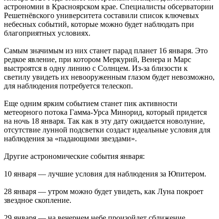
астрономии в Красноярском крае. Специалисты обсерватории
Решетнёвского университета составили список ключевых
небесных событий, которые можно будет наблюдать при
благоприятных условиях.
Самым значимым из них станет парад планет 16 января. Это
редкое явление, при котором Меркурий, Венера и Марс
выстроятся в одну линию с Солнцем. Из-за близости к
светилу увидеть их невооруженным глазом будет невозможно,
для наблюдения потребуется телескоп.
Еще одним ярким событием станет пик активности
метеорного потока Гамма-Урса Минорид, который придется
на ночь 18 января. Так как в эту дату ожидается новолуние,
отсутствие лунной подсветки создаст идеальные условия для
наблюдения за «падающими звездами».
Другие астрономические события января:
10 января — лучшие условия для наблюдения за Юпитером.
28 января — утром можно будет увидеть, как Луна покроет
звездное скопление.
29 января — на вечернем небе произойдет сближение