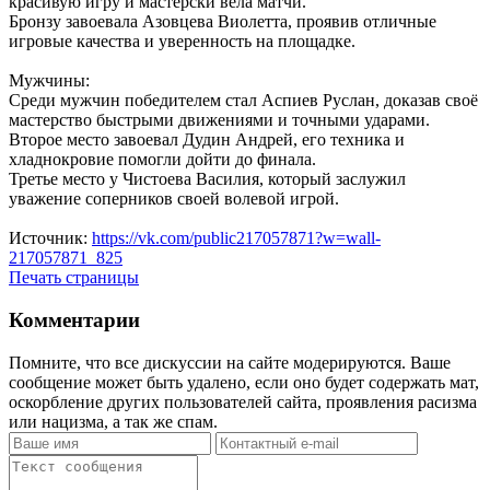
красивую игру и мастерски вела матчи.
Бронзу завоевала Азовцева Виолетта, проявив отличные
игровые качества и уверенность на площадке.
Мужчины:
Среди мужчин победителем стал Аспиев Руслан, доказав своё
мастерство быстрыми движениями и точными ударами.
Второе место завоевал Дудин Андрей, его техника и
хладнокровие помогли дойти до финала.
Третье место у Чистоева Василия, который заслужил
уважение соперников своей волевой игрой.
Источник:
https://vk.com/public217057871?w=wall-
217057871_825
Печать страницы
Комментарии
Помните, что все дискуссии на сайте модерируются. Ваше
сообщение может быть удалено, если оно будет содержать мат,
оскорбление других пользователей сайта, проявления расизма
или нацизма, а так же спам.