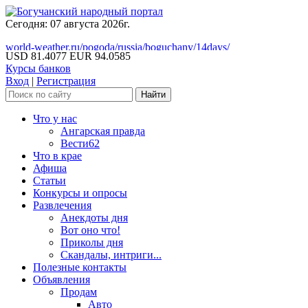
Сегодня: 07 августа 2026г.
world-weather.ru/pogoda/russia/boguchany/14days/
USD 81.4077
EUR 94.0585
Курсы банков
Вход
|
Регистрация
Что у нас
Ангарская правда
Вести62
Что в крае
Афиша
Статьи
Конкурсы и опросы
Развлечения
Анекдоты дня
Вот оно что!
Приколы дня
Скандалы, интриги...
Полезные контакты
Объявления
Продам
Авто