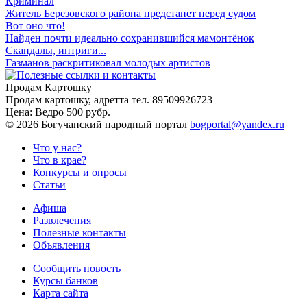
Криминал
Житель Березовского района предстанет перед судом
Вот оно что!
Найден почти идеально сохранившийся мамонтёнок
Скандалы, интриги...
Газманов раскритиковал молодых артистов
Продам Картошку
Продам картошку, адретта
тел. 89509926723
Цена:
Ведро 500 рубр.
©
2026 Богучанский народный портал
bogportal@yandex.ru
Что у нас?
Что в крае?
Конкурсы и опросы
Статьи
Афиша
Развлечения
Полезные контакты
Объявления
Сообщить новость
Курсы банков
Карта сайта