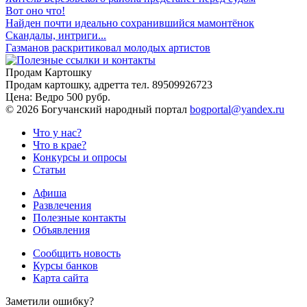
Вот оно что!
Найден почти идеально сохранившийся мамонтёнок
Скандалы, интриги...
Газманов раскритиковал молодых артистов
Продам Картошку
Продам картошку, адретта
тел. 89509926723
Цена:
Ведро 500 рубр.
©
2026 Богучанский народный портал
bogportal@yandex.ru
Что у нас?
Что в крае?
Конкурсы и опросы
Статьи
Афиша
Развлечения
Полезные контакты
Объявления
Сообщить новость
Курсы банков
Карта сайта
Заметили ошибку?