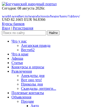
Сегодня: 08 августа 2026г.
world-weather.ru/pogoda/russia/boguchany/14days/
USD 82.1665
EUR 94.8366
Курсы банков
Вход
|
Регистрация
Что у нас
Ангарская правда
Вести62
Что в крае
Афиша
Статьи
Конкурсы и опросы
Развлечения
Анекдоты дня
Вот оно что!
Приколы дня
Скандалы, интриги...
Полезные контакты
Объявления
Продам
Авто