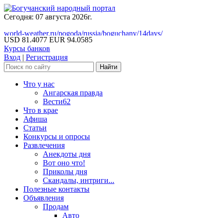
Сегодня: 07 августа 2026г.
world-weather.ru/pogoda/russia/boguchany/14days/
USD 81.4077
EUR 94.0585
Курсы банков
Вход
|
Регистрация
Что у нас
Ангарская правда
Вести62
Что в крае
Афиша
Статьи
Конкурсы и опросы
Развлечения
Анекдоты дня
Вот оно что!
Приколы дня
Скандалы, интриги...
Полезные контакты
Объявления
Продам
Авто