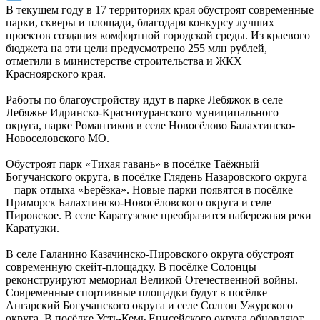
В текущем году в 17 территориях края обустроят современные
парки, скверы и площади, благодаря конкурсу лучших
проектов создания комфортной городской среды. Из краевого
бюджета на эти цели предусмотрено 255 млн рублей,
отметили в министерстве строительства и ЖКХ
Красноярского края.
Работы по благоустройству идут в парке Лебяжок в селе
Лебяжье Идринско-Краснотуранского муниципального
округа, парке Романтиков в селе Новосёлово Балахтинско-
Новоселовского МО.
Обустроят парк «Тихая гавань» в посёлке Таёжный
Богучанского округа, в посёлке Глядень Назаровского округа
– парк отдыха «Берёзка». Новые парки появятся в посёлке
Приморск Балахтинско-Новосёловского округа и селе
Пировское. В селе Каратузское преобразится набережная реки
Каратузки.
В селе Галанино Казачинско-Пировского округа обустроят
современную скейт-площадку. В посёлке Солонцы
реконструируют мемориал Великой Отечественной войны.
Современные спортивные площадки будут в посёлке
Ангарский Богучанского округа и селе Солгон Ужурского
округа. В посёлке Усть-Кемь Енисейского округа обновляют