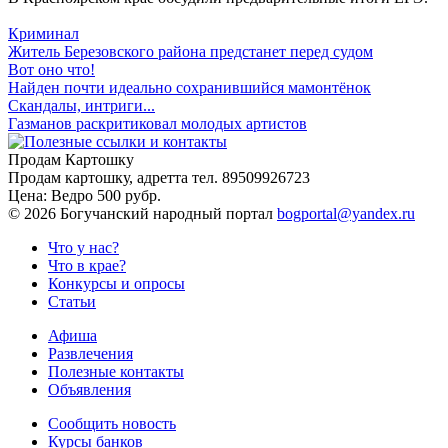
Криминал
Житель Березовского района предстанет перед судом
Вот оно что!
Найден почти идеально сохранившийся мамонтёнок
Скандалы, интриги...
Газманов раскритиковал молодых артистов
Продам Картошку
Продам картошку, адретта
тел. 89509926723
Цена:
Ведро 500 рубр.
©
2026 Богучанский народный портал
bogportal@yandex.ru
Что у нас?
Что в крае?
Конкурсы и опросы
Статьи
Афиша
Развлечения
Полезные контакты
Объявления
Сообщить новость
Курсы банков