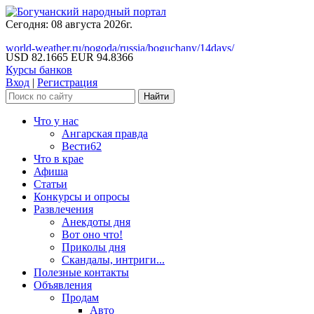
Сегодня: 08 августа 2026г.
world-weather.ru/pogoda/russia/boguchany/14days/
USD 82.1665
EUR 94.8366
Курсы банков
Вход
|
Регистрация
Что у нас
Ангарская правда
Вести62
Что в крае
Афиша
Статьи
Конкурсы и опросы
Развлечения
Анекдоты дня
Вот оно что!
Приколы дня
Скандалы, интриги...
Полезные контакты
Объявления
Продам
Авто