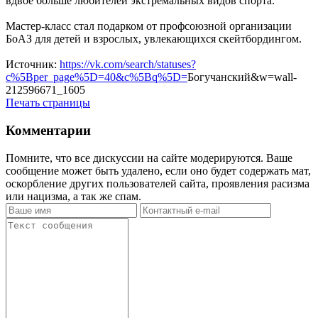
вдвое больше любителей экстремальных видов спорта.
Мастер-класс стал подарком от профсоюзной организации
БоАЗ для детей и взрослых, увлекающихся скейтбордингом.
Источник:
https://vk.com/search/statuses?
c%5Bper_page%5D=40&c%5Bq%5D=
Богучанский&w=wall-
212596671_1605
Печать страницы
Комментарии
Помните, что все дискуссии на сайте модерируются. Ваше
сообщение может быть удалено, если оно будет содержать мат,
оскорбление других пользователей сайта, проявления расизма
или нацизма, а так же спам.