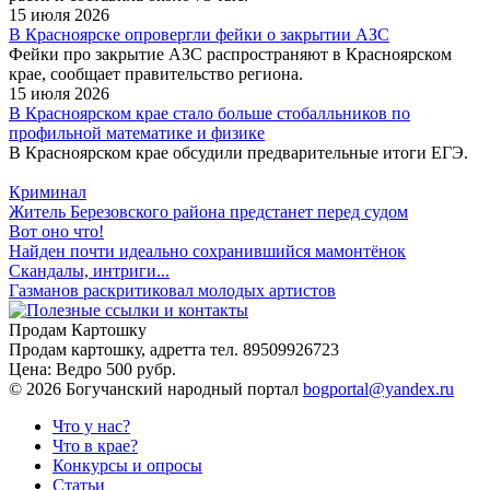
15 июля 2026
В Красноярске опровергли фейки о закрытии АЗС
Фейки про закрытие АЗС распространяют в Красноярском
крае, сообщает правительство региона.
15 июля 2026
В Красноярском крае стало больше стобалльников по
профильной математике и физике
В Красноярском крае обсудили предварительные итоги ЕГЭ.
Криминал
Житель Березовского района предстанет перед судом
Вот оно что!
Найден почти идеально сохранившийся мамонтёнок
Скандалы, интриги...
Газманов раскритиковал молодых артистов
Продам Картошку
Продам картошку, адретта
тел. 89509926723
Цена:
Ведро 500 рубр.
©
2026 Богучанский народный портал
bogportal@yandex.ru
Что у нас?
Что в крае?
Конкурсы и опросы
Статьи