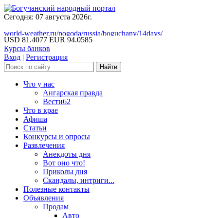
Сегодня: 07 августа 2026г.
world-weather.ru/pogoda/russia/boguchany/14days/
USD 81.4077
EUR 94.0585
Курсы банков
Вход
|
Регистрация
Что у нас
Ангарская правда
Вести62
Что в крае
Афиша
Статьи
Конкурсы и опросы
Развлечения
Анекдоты дня
Вот оно что!
Приколы дня
Скандалы, интриги...
Полезные контакты
Объявления
Продам
Авто