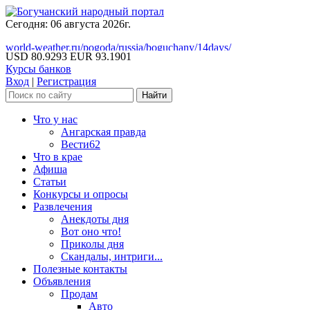
Сегодня: 06 августа 2026г.
world-weather.ru/pogoda/russia/boguchany/14days/
USD 80.9293
EUR 93.1901
Курсы банков
Вход
|
Регистрация
Что у нас
Ангарская правда
Вести62
Что в крае
Афиша
Статьи
Конкурсы и опросы
Развлечения
Анекдоты дня
Вот оно что!
Приколы дня
Скандалы, интриги...
Полезные контакты
Объявления
Продам
Авто