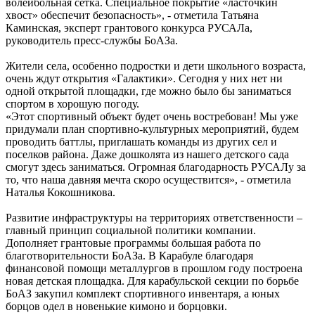
волейбольная сетка. Специальное покрытие «ласточкин
хвост» обеспечит безопасность», - отметила Татьяна
Каминская, эксперт грантового конкурса РУСАЛа,
руководитель пресс-службы БоАЗа.
Жители села, особенно подростки и дети школьного возраста,
очень ждут открытия «Галактики». Сегодня у них нет ни
одной открытой площадки, где можно было бы заниматься
спортом в хорошую погоду.
«Этот спортивный объект будет очень востребован! Мы уже
придумали план спортивно-культурных мероприятий, будем
проводить баттлы, приглашать команды из других сел и
поселков района. Даже дошколята из нашего детского сада
смогут здесь заниматься. Огромная благодарность РУСАЛу за
то, что наша давняя мечта скоро осуществится», - отметила
Наталья Кокошникова.
Развитие инфраструктуры на территориях ответственности –
главный принцип социальной политики компании.
Дополняет грантовые программы большая работа по
благотворительности БоАЗа. В Карабуле благодаря
финансовой помощи металлургов в прошлом году построена
новая детская площадка. Для карабульской секции по борьбе
БоАЗ закупил комплект спортивного инвентаря, а юных
борцов одел в новенькие кимоно и борцовки.