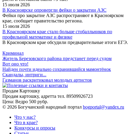
15 июля 2026
В Красноярске опровергли фейки о закрытии АЗС
Фейки про закрытие АЗС распространяют в Красноярском
крае, сообщает правительство региона.
15 июля 2026
В Красноярском крае стало больше стобалльников по
профильной математике и физике
В Красноярском крае обсудили предварительные итоги ЕГЭ.
Криминал
Житель Березовского района предстанет перед судом
Вот оно что!
Найден почти идеально сохранившийся мамонтёнок
Скандалы, интриги...
Газманов раскритиковал молодых артистов
Продам Картошку
Продам картошку, адретта
тел. 89509926723
Цена:
Ведро 500 рубр.
©
2026 Богучанский народный портал
bogportal@yandex.ru
Что у нас?
Что в крае?
Конкурсы и опросы
Статьи