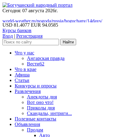
Сегодня: 07 августа 2026г.
world-weather.ru/pogoda/russia/boguchany/14days/
USD 81.4077
EUR 94.0585
Курсы банков
Вход
|
Регистрация
Что у нас
Ангарская правда
Вести62
Что в крае
Афиша
Статьи
Конкурсы и опросы
Развлечения
Анекдоты дня
Вот оно что!
Приколы дня
Скандалы, интриги...
Полезные контакты
Объявления
Продам
Авто