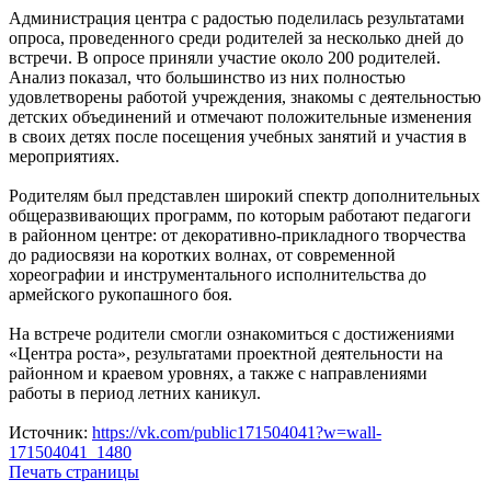
Администрация центра с радостью поделилась результатами
опроса, проведенного среди родителей за несколько дней до
встречи. В опросе приняли участие около 200 родителей.
Анализ показал, что большинство из них полностью
удовлетворены работой учреждения, знакомы с деятельностью
детских объединений и отмечают положительные изменения
в своих детях после посещения учебных занятий и участия в
мероприятиях.
Родителям был представлен широкий спектр дополнительных
общеразвивающих программ, по которым работают педагоги
в районном центре: от декоративно-прикладного творчества
до радиосвязи на коротких волнах, от современной
хореографии и инструментального исполнительства до
армейского рукопашного боя.
На встрече родители смогли ознакомиться с достижениями
«Центра роста», результатами проектной деятельности на
районном и краевом уровнях, а также с направлениями
работы в период летних каникул.
Источник:
https://vk.com/public171504041?w=wall-
171504041_1480
Печать страницы