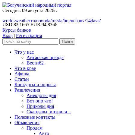
Сегодня: 09 августа 2026г.
world-weather.ru/pogoda/russia/boguchany/14days/
USD 82.1665
EUR 94.8366
Курсы банков
Вход
|
Регистрация
Что у нас
Ангарская правда
Вести62
Что в крае
Афиша
Статьи
Конкурсы и опросы
Развлечения
Анекдоты дня
Вот оно что!
Приколы дня
Скандалы, интриги...
Полезные контакты
Объявления
Продам
Авто