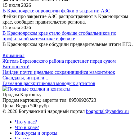
15 июля 2026
В Красноярске опровергли фейки о закрытии АЗС
Фейки про закрытие АЗС распространяют в Красноярском
крае, сообщает правительство региона.
15 июля 2026
В Красноярском крае стало больше стобалльников по
профильной математике и физике
В Красноярском крае обсудили предварительные итоги ЕГЭ.
Криминал
Житель Березовского района предстанет перед судом
Вот оно что!
Найден почти идеально сохранившийся мамонтёнок
Скандалы, интриги...
Газманов раскритиковал молодых артистов
Продам Картошку
Продам картошку, адретта
тел. 89509926723
Цена:
Ведро 500 рубр.
©
2026 Богучанский народный портал
bogportal@yandex.ru
Что у нас?
Что в крае?
Конкурсы и опросы
Статьи