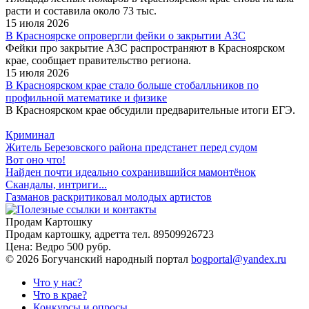
расти и составила около 73 тыс.
15 июля 2026
В Красноярске опровергли фейки о закрытии АЗС
Фейки про закрытие АЗС распространяют в Красноярском
крае, сообщает правительство региона.
15 июля 2026
В Красноярском крае стало больше стобалльников по
профильной математике и физике
В Красноярском крае обсудили предварительные итоги ЕГЭ.
Криминал
Житель Березовского района предстанет перед судом
Вот оно что!
Найден почти идеально сохранившийся мамонтёнок
Скандалы, интриги...
Газманов раскритиковал молодых артистов
Продам Картошку
Продам картошку, адретта
тел. 89509926723
Цена:
Ведро 500 рубр.
©
2026 Богучанский народный портал
bogportal@yandex.ru
Что у нас?
Что в крае?
Конкурсы и опросы