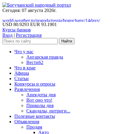
Сегодня: 07 августа 2026г.
world-weather.ru/pogoda/russia/boguchany/14days/
USD 80.9293
EUR 93.1901
Курсы банков
Вход
|
Регистрация
Что у нас
Ангарская правда
Вести62
Что в крае
Афиша
Статьи
Конкурсы и опросы
Развлечения
Анекдоты дня
Вот оно что!
Приколы дня
Скандалы, интриги...
Полезные контакты
Объявления
Продам
Авто