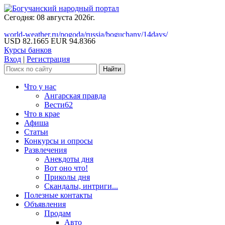
Сегодня: 08 августа 2026г.
world-weather.ru/pogoda/russia/boguchany/14days/
USD 82.1665
EUR 94.8366
Курсы банков
Вход
|
Регистрация
Что у нас
Ангарская правда
Вести62
Что в крае
Афиша
Статьи
Конкурсы и опросы
Развлечения
Анекдоты дня
Вот оно что!
Приколы дня
Скандалы, интриги...
Полезные контакты
Объявления
Продам
Авто