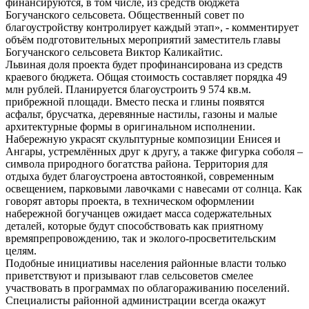
финансируются, в том числе, из средств бюджета
Богучанского сельсовета. Общественный совет по
благоустройству контролирует каждый этап», - комментирует
объём подготовительных мероприятий заместитель главы
Богучанского сельсовета Виктор Каликайтис.
Львиная доля проекта будет профинансирована из средств
краевого бюджета. Общая стоимость составляет порядка 49
млн рублей. Планируется благоустроить 9 574 кв.м.
прибрежной площади. Вместо песка и глины появятся
асфальт, брусчатка, деревянные настилы, газоны и малые
архитектурные формы в оригинальном исполнении.
Набережную украсят скульптурные композиции Енисея и
Ангары, устремлённых друг к другу, а также фигурка соболя –
символа природного богатства района. Территория для
отдыха будет благоустроена автостоянкой, современным
освещением, парковыми лавочками с навесами от солнца. Как
говорят авторы проекта, в техническом оформлении
набережной богучанцев ожидает масса содержательных
деталей, которые будут способствовать как приятному
времяпрепровождению, так и эколого-просветительским
целям.
Подобные инициативы населения районные власти только
приветствуют и призывают глав сельсоветов смелее
участвовать в программах по облагораживанию поселений.
Специалисты районной администрации всегда окажут