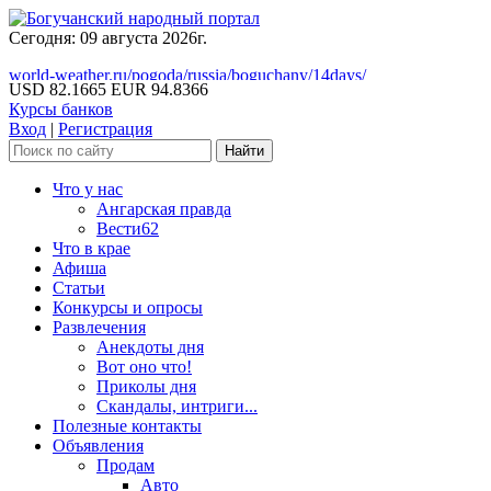
Сегодня: 09 августа 2026г.
world-weather.ru/pogoda/russia/boguchany/14days/
USD 82.1665
EUR 94.8366
Курсы банков
Вход
|
Регистрация
Что у нас
Ангарская правда
Вести62
Что в крае
Афиша
Статьи
Конкурсы и опросы
Развлечения
Анекдоты дня
Вот оно что!
Приколы дня
Скандалы, интриги...
Полезные контакты
Объявления
Продам
Авто