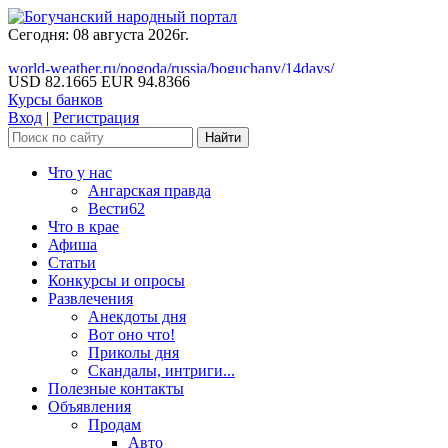
Сегодня: 08 августа 2026г.
world-weather.ru/pogoda/russia/boguchany/14days/
USD 82.1665
EUR 94.8366
Курсы банков
Вход
|
Регистрация
Что у нас
Ангарская правда
Вести62
Что в крае
Афиша
Статьи
Конкурсы и опросы
Развлечения
Анекдоты дня
Вот оно что!
Приколы дня
Скандалы, интриги...
Полезные контакты
Объявления
Продам
Авто