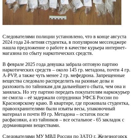
Следователями полиции установлено, что в конце августа
2024 года 24-летняя студентка, в популярном мессенджере
нашла предложение о работе в качестве курьера интернет-
магазина по сбыту наркотических средств.
В феврале 2025 года девушка забрала оптовую партию
наркотических средств – около 145 гр. метадона, почти 4 гр.
A-PVP, а также чуть менее 2 гр. мефедрона. Запрещенные
вещества следовало распределить на разовые дозы и
разложить по тайникам для дальнейшего сбыта, чем она и
занялась. Но эту партию передать покупателям наркокурьер
не смогла – её задержали сотрудники УФСБ России по
Красноярскому краю. В квартире, где проживала студентка,
правоохранителями были изъяты весы, упаковочный
материал и почти 89 гр. Метадона – остаток после
расфасовки, а из тайников – все остальное - 65 закладок с
дурманящими веществами.
Следователями МУ МВД России по ЗАТО г. Железногорск