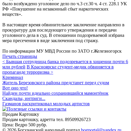
было возбуждено уголовное дело по ч.3 ст.30 ч. 4 ст. 228.1 УК
РФ «Покушение на незаконный сбыт наркотических
веществ».
В настоящее время обвинительное заключение направлено в
прокуратуру для последующего утверждения и передачи
уголовного дела в суд. В отношении подозреваемой избрана
мера пресечения в виде заключения под стражу.
По информации МУ МВД России по ЗАТО г.Железногорск
Печать страницы
< Бывшая сотрудница банка подозревается в хищении почти 6
млн рублей
В Красноярске студент-медик обвиняется в
пропаганде терроризма >
Криминал
Житель Березовского района предстанет перед судом
Вот оно что!
Найден почти идеально сохранившийся мамонтёнок
Скандалы, интриги...
Газманов раскритиковал молодых артистов
Продам Картошку
Продам картошку, адретта
тел. 89509926723
Цена:
Ведро 500 рубр.
©
2026 Богучанский народный портал
bogportal@yandex.ru