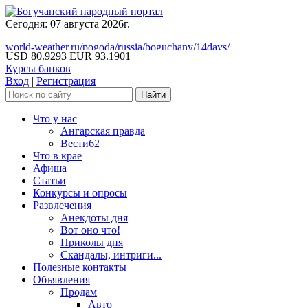
Сегодня: 07 августа 2026г.
world-weather.ru/pogoda/russia/boguchany/14days/
USD 80.9293
EUR 93.1901
Курсы банков
Вход
|
Регистрация
Что у нас
Ангарская правда
Вести62
Что в крае
Афиша
Статьи
Конкурсы и опросы
Развлечения
Анекдоты дня
Вот оно что!
Приколы дня
Скандалы, интриги...
Полезные контакты
Объявления
Продам
Авто