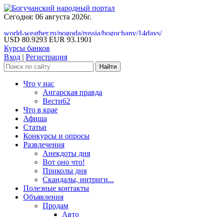
Сегодня: 06 августа 2026г.
world-weather.ru/pogoda/russia/boguchany/14days/
USD 80.9293
EUR 93.1901
Курсы банков
Вход
|
Регистрация
Что у нас
Ангарская правда
Вести62
Что в крае
Афиша
Статьи
Конкурсы и опросы
Развлечения
Анекдоты дня
Вот оно что!
Приколы дня
Скандалы, интриги...
Полезные контакты
Объявления
Продам
Авто