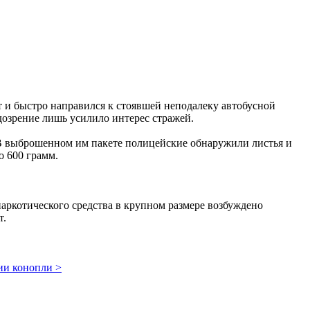
 и быстро направился к стоявшей неподалеку автобусной
одозрение лишь усилило интерес стражей.
 В выброшенном им пакете полицейские обнаружили листья и
о 600 грамм.
аркотического средства в крупном размере возбуждено
т.
ии конопли >