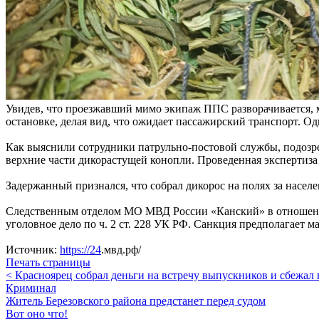
Увидев, что проезжавший мимо экипаж ППС разворачивается, м
остановке, делая вид, что ожидает пассажирский транспорт. Од
Как выяснили сотрудники патрульно-постовой службы, подозре
верхние части дикорастущей конопли. Проведенная экспертиза 
Задержанный признался, что собрал дикорос на полях за насе
Следственным отделом МО МВД России «Канский» в отношении 
уголовное дело по ч. 2 ст. 228 УК РФ. Санкция предполагает м
Источник:
https://24
.мвд.рф/
Печать страницы
< Красноярец собрал деньги на встречу выпускников и сбежал
Криминал
Житель Березовского района предстанет перед судом
Вот оно что!