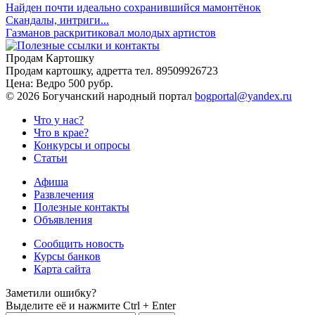
Найден почти идеально сохранившийся мамонтёнок
Скандалы, интриги...
Газманов раскритиковал молодых артистов
Продам Картошку
Продам картошку, адретта
тел. 89509926723
Цена:
Ведро 500 рубр.
©
2026 Богучанский народный портал
bogportal@yandex.ru
Что у нас?
Что в крае?
Конкурсы и опросы
Статьи
Афиша
Развлечения
Полезные контакты
Объявления
Сообщить новость
Курсы банков
Карта сайта
Заметили ошибку?
Выделите её и нажмите
Ctrl + Enter