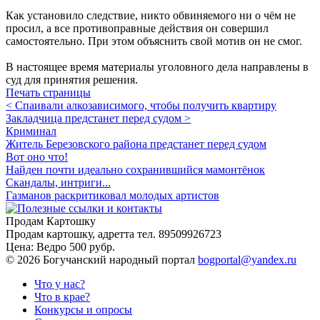
Как установило следствие, никто обвиняемого ни о чём не
просил, а все противоправные действия он совершил
самостоятельно. При этом объяснить свой мотив он не смог.
В настоящее время материалы уголовного дела направлены в
суд для принятия решения.
Печать страницы
< Спаивали алкозависимого, чтобы получить квартиру
Закладчица предстанет перед судом >
Криминал
Житель Березовского района предстанет перед судом
Вот оно что!
Найден почти идеально сохранившийся мамонтёнок
Скандалы, интриги...
Газманов раскритиковал молодых артистов
Продам Картошку
Продам картошку, адретта
тел. 89509926723
Цена:
Ведро 500 рубр.
©
2026 Богучанский народный портал
bogportal@yandex.ru
Что у нас?
Что в крае?
Конкурсы и опросы