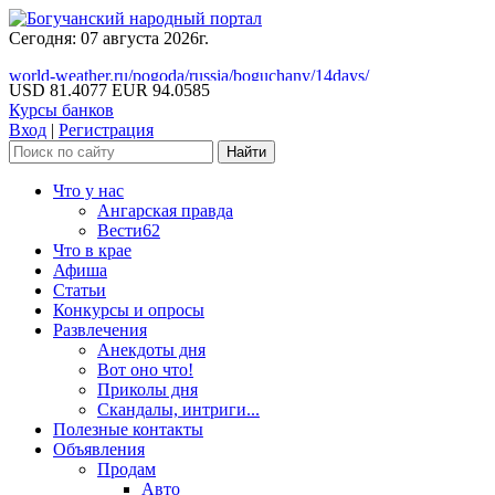
Сегодня: 07 августа 2026г.
world-weather.ru/pogoda/russia/boguchany/14days/
USD 81.4077
EUR 94.0585
Курсы банков
Вход
|
Регистрация
Что у нас
Ангарская правда
Вести62
Что в крае
Афиша
Статьи
Конкурсы и опросы
Развлечения
Анекдоты дня
Вот оно что!
Приколы дня
Скандалы, интриги...
Полезные контакты
Объявления
Продам
Авто