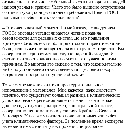
отрывались в том числе с большой высоты и падали на людей,
нанося увечья и травмы. Часто это было вызвано отсутствием
соответствующих нормативных требований. Новый ГОСТ
повышает требования к безопасности?
– Это очень важный момент. На мой взгляд, с введением
ГОСТа впервые устанавливаются четкие правила
безопасности для фасадных систем. До его появления
критериев безопасности облицовки зданий практически не
было, теперь же они вводятся для всех групп материалов. Вы
совершенно верно отметили случаи падений фасадов. И
статистика знает количество несчастных случаев по этим
причинам. Во многом это связано с тем, что законодательно
не было установлено ответственности – условно говоря,
«строители построили и ушли с объекта».
То же самое можно сказать и про территориальное
использование материалов. Мне кажется, даже дилетанту
понятно, что существует большая разница в климатических
условиях разных регионов нашей страны. То, что может
долгие годы служить, например, в центральной полосе,
совершенно неприменимо в условиях Крайнего Севера и
Заполярья. У нас же многие технологии применялись без
учета климатического фактора. За последнее время эксперты
из независимых институтов провели специальные