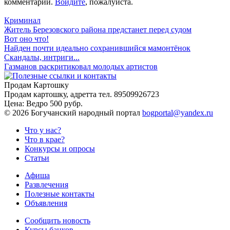
комментарии.
Войдите
, пожалуйста.
Криминал
Житель Березовского района предстанет перед судом
Вот оно что!
Найден почти идеально сохранившийся мамонтёнок
Скандалы, интриги...
Газманов раскритиковал молодых артистов
Продам Картошку
Продам картошку, адретта
тел. 89509926723
Цена:
Ведро 500 рубр.
©
2026 Богучанский народный портал
bogportal@yandex.ru
Что у нас?
Что в крае?
Конкурсы и опросы
Статьи
Афиша
Развлечения
Полезные контакты
Объявления
Сообщить новость
Курсы банков