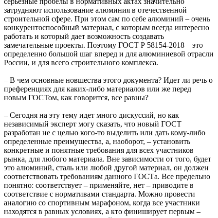
серьезные пробелы в нормативных актах значительно
затрудняют использование алюминия в отечественной
строительной сфере. При этом сам по себе алюминий – очень
конкурентоспособный материал, с которым всегда интересно
работать и который дает возможность создавать
замечательные проекты. Поэтому ГОСТ Р 58154-2018 – это
определенно большой шаг вперед и для алюминиевой отрасли
России, и для всего строительного комплекса.
– В чем основные новшества этого документа? Идет ли речь о
преференциях для каких-либо материалов или же перед
новым ГОСТом, как говорится, все равны?
– Сегодня на эту тему идет много дискуссий, но как
независимый эксперт могу сказать, что новый ГОСТ
разработан не с целью кого-то выделить или дать кому-либо
определенные преимущества, а, наоборот, – установить
конкретные и понятные требования для всех участников
рынка, для любого материала. Вне зависимости от того, будет
это алюминий, сталь или любой другой материал, он должен
соответствовать требованиям данного ГОСТа. Все предельно
понятно: соответствует – применяйте, нет – приводите в
соответствие с нормативами стандарта. Можно провести
аналогию со спортивным марафоном, когда все участники
находятся в равных условиях, а кто финиширует первым –