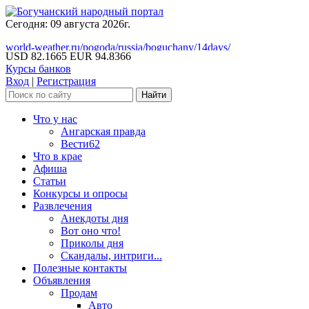
Сегодня: 09 августа 2026г.
world-weather.ru/pogoda/russia/boguchany/14days/
USD 82.1665
EUR 94.8366
Курсы банков
Вход
|
Регистрация
Что у нас
Ангарская правда
Вести62
Что в крае
Афиша
Статьи
Конкурсы и опросы
Развлечения
Анекдоты дня
Вот оно что!
Приколы дня
Скандалы, интриги...
Полезные контакты
Объявления
Продам
Авто