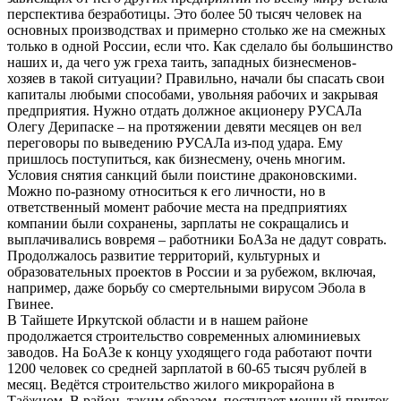
перспектива безработицы. Это более 50 тысяч человек на
основных производствах и примерно столько же на смежных
только в одной России, если что. Как сделало бы большинство
наших и, да чего уж греха таить, западных бизнесменов-
хозяев в такой ситуации? Правильно, начали бы спасать свои
капиталы любыми способами, увольняя рабочих и закрывая
предприятия. Нужно отдать должное акционеру РУСАЛа
Олегу Дерипаске – на протяжении девяти месяцев он вел
переговоры по выведению РУСАЛа из-под удара. Ему
пришлось поступиться, как бизнесмену, очень многим.
Условия снятия санкций были поистине драконовскими.
Можно по-разному относиться к его личности, но в
ответственный момент рабочие места на предприятиях
компании были сохранены, зарплаты не сокращались и
выплачивались вовремя – работники БоАЗа не дадут соврать.
Продолжалось развитие территорий, культурных и
образовательных проектов в России и за рубежом, включая,
например, даже борьбу со смертельными вирусом Эбола в
Гвинее.
В Тайшете Иркутской области и в нашем районе
продолжается строительство современных алюминиевых
заводов. На БоАЗе к концу уходящего года работают почти
1200 человек со средней зарплатой в 60-65 тысяч рублей в
месяц. Ведётся строительство жилого микрорайона в
Таёжном. В район, таким образом, поступает мощный приток