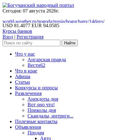
Сегодня: 07 августа 2026г.
world-weather.ru/pogoda/russia/boguchany/14days/
USD 81.4077
EUR 94.0585
Курсы банков
Вход
|
Регистрация
Что у нас
Ангарская правда
Вести62
Что в крае
Афиша
Статьи
Конкурсы и опросы
Развлечения
Анекдоты дня
Вот оно что!
Приколы дня
Скандалы, интриги...
Полезные контакты
Объявления
Продам
Авто