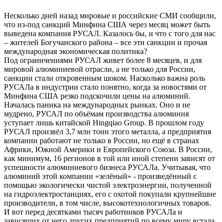
Несколько дней назад мировые и российские СМИ сообщили,
что из-под санкций Минфина США через месяц может быть
выведена компания РУСАЛ. Казалось бы, и что с того для нас
– жителей Богучанского района – все эти санкции и прочая
международная экономическая политика?
Под ограничениями РУСАЛ живет более 8 месяцев, и для
мировой алюминиевой отрасли, а не только для России,
санкции стали откровенным шоком. Насколько важна роль
РУСАЛа в индустрии стало понятно, когда за новостями от
Минфина США резко подскочили цены на алюминий.
Началась паника на международных рынках. Оно и не
мудрено, РУСАЛ по объёмам производства алюминия
уступает лишь китайской Hingqiao Group. В прошлом году
РУСАЛ произвёл 3,7 млн тонн этого металла, а предприятия
компании работают не только в России, но ещё в странах
Африки, Южной Америки и Европейского Союза. В России,
как минимум, 16 регионов в той или иной степени зависят от
успешности алюминиевого бизнеса РУСАЛа. Учитывая, что
алюминий этой компании «зелёный» - произведённый с
помощью экологически чистой электроэнергии, полученной
на гидроэлектростанциях, его с охотой покупали крупнейшие
производители, в том числе, высокотехнологичных товаров.
И вот перед десятками тысяч работников РУСАЛа и
зависящих от него других предприятий по всему миру встала