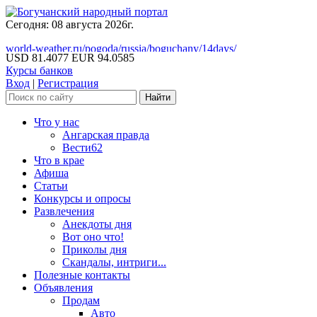
Сегодня: 08 августа 2026г.
world-weather.ru/pogoda/russia/boguchany/14days/
USD 81.4077
EUR 94.0585
Курсы банков
Вход
|
Регистрация
Что у нас
Ангарская правда
Вести62
Что в крае
Афиша
Статьи
Конкурсы и опросы
Развлечения
Анекдоты дня
Вот оно что!
Приколы дня
Скандалы, интриги...
Полезные контакты
Объявления
Продам
Авто