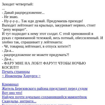
Заходит четвертый:
...
- Давай рацпредложение...
- Не знаю.
- Ну-у-у-у... Так иди думай. Придумаешь приходи!
Выходит лейтенант на крыльцо, закуривает нервно, стоит
"репу морщит".
И тут подходит к нему этот солдат. С этой хреновиной в
руках с привязанной тележкой, весь потный, обессиленный. И
злобно так, спрашивает у лейтенанта:
- Чё, товарищ лейтенант, в отпуск хотите?!
- Да-а...
- рацпредложение не можете придумать?!
- Да-а...
- ФАРУ МНЕ НА ЛОБ!!! ФАРУ!!! ЧТОБЫ НОЧЬЮ
КОСИЛ!!!
Печать страницы
< Инженеры
Хирурги >
Криминал
Житель Березовского района предстанет перед судом
Вот оно что!
Найден почти идеально сохранившийся мамонтёнок
Скандалы, интриги...