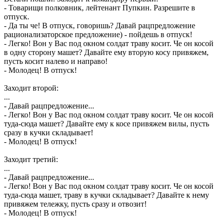
- Товарищи полковник, лейтенант Пупкин. Разрешите в
отпуск.
- Да ты че! В отпуск, говоришь? Давай рацпредложение
рационализаторское предложение) - пойдешь в отпуск!
- Легко! Вон у Вас под окном солдат траву косит. Че он косой
в одну сторону машет? Давайте ему вторую косу привяжем,
пусть косит налево и направо!
- Молодец! В отпуск!
Заходит второй:
...
- Давай рацпредложение...
- Легко! Вон у Вас под окном солдат траву косит. Че он косой
туда-сюда машет? Давайте ему к косе привяжем вилы, пусть
сразу в кучки складывает!
- Молодец! В отпуск!
Заходит третий:
...
- Давай рацпредложение...
- Легко! Вон у Вас под окном солдат траву косит. Че он косой
туда-сюда машет, траву в кучки складывает? Давайте к нему
привяжем тележку, пусть сразу и отвозит!
- Молодец! В отпуск!