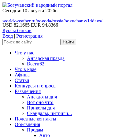
Сегодня: 10 августа 2026г.
world-weather.ru/pogoda/russia/boguchany/14days/
USD 82.1665
EUR 94.8366
Курсы банков
Вход
|
Регистрация
Что у нас
Ангарская правда
Вести62
Что в крае
Афиша
Статьи
Конкурсы и опросы
Развлечения
Анекдоты дня
Вот оно что!
Приколы дня
Скандалы, интриги...
Полезные контакты
Объявления
Продам
Авто