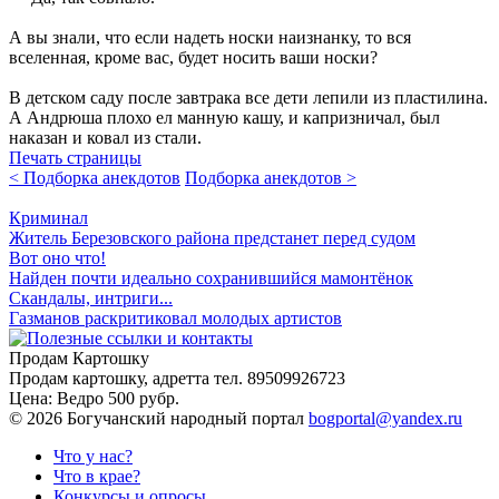
А вы знали, что если надеть носки наизнанку, то вся
вселенная, кроме вас, будет носить ваши носки?
В детском саду после завтрака все дети лепили из пластилина.
А Андрюша плохо ел манную кашу, и капризничал, был
наказан и ковал из стали.
Печать страницы
< Подборка анекдотов
Подборка анекдотов >
Криминал
Житель Березовского района предстанет перед судом
Вот оно что!
Найден почти идеально сохранившийся мамонтёнок
Скандалы, интриги...
Газманов раскритиковал молодых артистов
Продам Картошку
Продам картошку, адретта
тел. 89509926723
Цена:
Ведро 500 рубр.
©
2026 Богучанский народный портал
bogportal@yandex.ru
Что у нас?
Что в крае?
Конкурсы и опросы