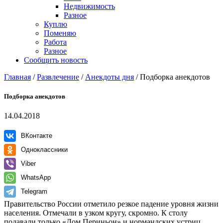
Недвижимость
Разное
Куплю
Поменяю
Работа
Разное
Сообщить новость
Главная
/
Развлечение
/
Анекдоты дня
/
Подборка анекдотов
Подборка анекдотов
14.04.2018
ВКонтакте
Одноклассники
Viber
WhatsApp
Telegram
Правительство России отметило резкое падение уровня жизни
населения. Отмечали в узком кругу, скромно. К столу
подавали только «Дом Периньон» и нормандских устриц.