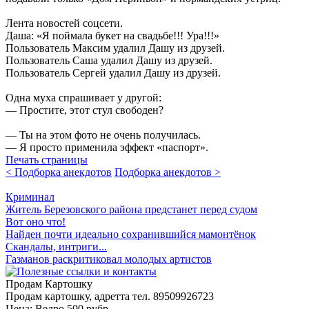
Лента новостей соцсети.
Даша: «Я поймала букет на свадьбе!!! Ура!!!»
Пользователь Максим удалил Дашу из друзей.
Пользователь Саша удалил Дашу из друзей.
Пользователь Сергей удалил Дашу из друзей.
Одна муха спрашивает у другой:
— Простите, этот стул свободен?
— Ты на этом фото не очень получилась.
— Я просто применила эффект «паспорт».
Печать страницы
< Подборка анекдотов
Подборка анекдотов >
Криминал
Житель Березовского района предстанет перед судом
Вот оно что!
Найден почти идеально сохранившийся мамонтёнок
Скандалы, интриги...
Газманов раскритиковал молодых артистов
Продам Картошку
Продам картошку, адретта
тел. 89509926723
Цена:
Ведро 500 рубр.