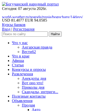
Сегодня: 07 августа 2026г.
world-weather.ru/pogoda/russia/boguchany/14days/
USD 81.4077
EUR 94.0585
Курсы банков
Вход
|
Регистрация
Что у нас
Ангарская правда
Вести62
Что в крае
Афиша
Статьи
Конкурсы и опросы
Развлечения
Анекдоты дня
Вот оно что!
Приколы дня
Скандалы, интриги...
Полезные контакты
Объявления
Продам
Авто