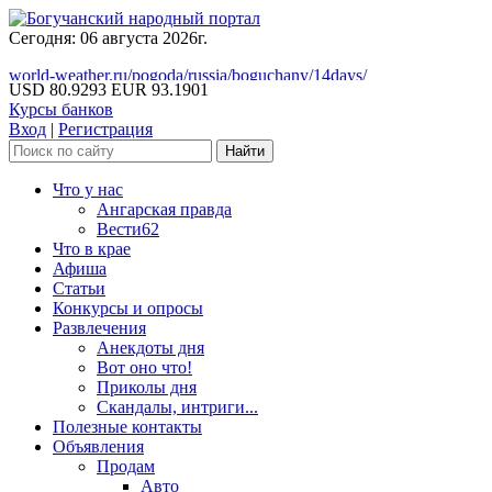
Сегодня: 06 августа 2026г.
world-weather.ru/pogoda/russia/boguchany/14days/
USD 80.9293
EUR 93.1901
Курсы банков
Вход
|
Регистрация
Что у нас
Ангарская правда
Вести62
Что в крае
Афиша
Статьи
Конкурсы и опросы
Развлечения
Анекдоты дня
Вот оно что!
Приколы дня
Скандалы, интриги...
Полезные контакты
Объявления
Продам
Авто