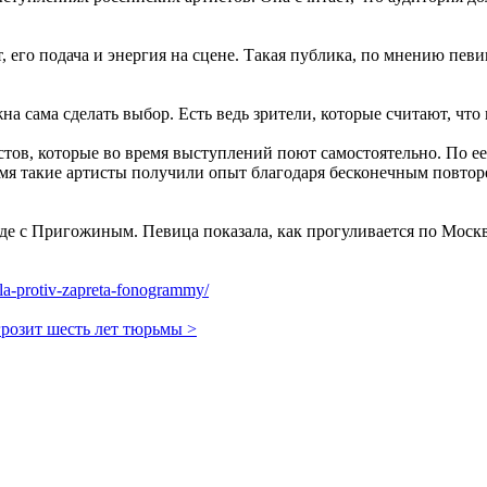
т, его подача и энергия на сцене. Такая публика, по мнению пев
а сама сделать выбор. Есть ведь зрители, которые считают, что 
стов, которые во время выступлений поют самостоятельно. По ее 
ремя такие артисты получили опыт благодаря бесконечным повто
е с Пригожиным. Певица показала, как прогуливается по Москве
pila-protiv-zapreta-fonogrammy/
озит шесть лет тюрьмы >