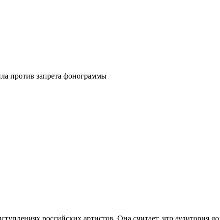
ла против запрета фонограммы
туплениях российских артистов. Она считает, что аудитория дол