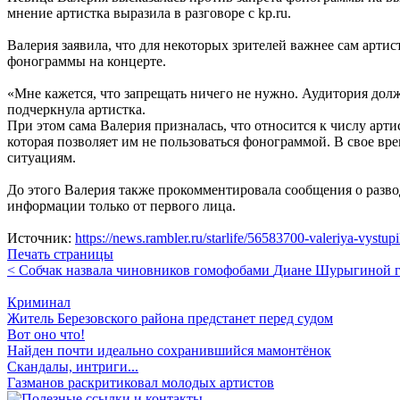
мнение артистка выразила в разговоре с kp.ru.
Валерия заявила, что для некоторых зрителей важнее сам артис
фонограммы на концерте.
«Мне кажется, что запрещать ничего не нужно. Аудитория должн
подчеркнула артистка.
При этом сама Валерия призналась, что относится к числу арти
которая позволяет им не пользоваться фонограммой. В свое в
ситуациям.
До этого Валерия также прокомментировала сообщения о развод
информации только от первого лица.
Источник:
https://news.rambler.ru/starlife/56583700-valeriya-vystu
Печать страницы
< Собчак назвала чиновников гомофобами
Диане Шурыгиной гр
Криминал
Житель Березовского района предстанет перед судом
Вот оно что!
Найден почти идеально сохранившийся мамонтёнок
Скандалы, интриги...
Газманов раскритиковал молодых артистов