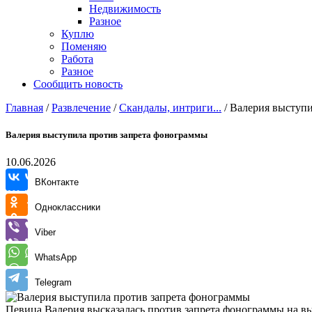
Недвижимость
Разное
Куплю
Поменяю
Работа
Разное
Сообщить новость
Главная
/
Развлечение
/
Скандалы, интриги...
/
Валерия выступи
Валерия выступила против запрета фонограммы
10.06.2026
ВКонтакте
Одноклассники
Viber
WhatsApp
Telegram
Певица Валерия высказалась против запрета фонограммы на выс