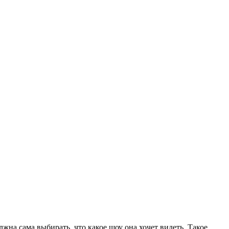
жна сама выбирать, что какое шоу она хочет видеть. Такое