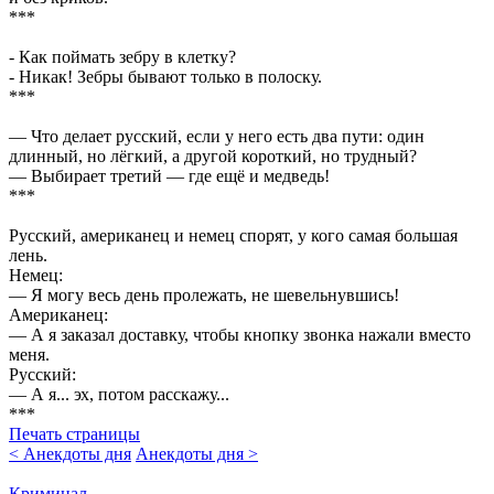
***
- Как поймать зебру в клетку?
- Никак! Зебры бывают только в полоску.
***
— Что делает русский, если у него есть два пути: один
длинный, но лёгкий, а другой короткий, но трудный?
— Выбирает третий — где ещё и медведь!
***
Русский, американец и немец спорят, у кого самая большая
лень.
Немец:
— Я могу весь день пролежать, не шевельнувшись!
Американец:
— А я заказал доставку, чтобы кнопку звонка нажали вместо
меня.
Русский:
— А я... эх, потом расскажу...
***
Печать страницы
< Анекдоты дня
Анекдоты дня >
Криминал