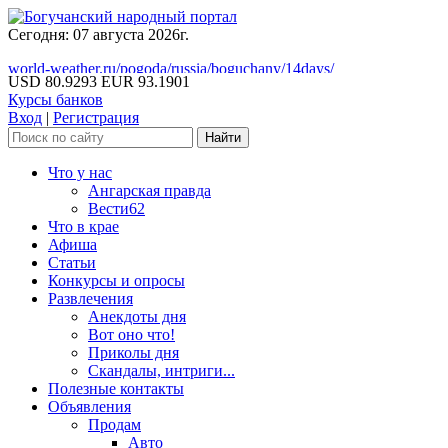
Сегодня: 07 августа 2026г.
world-weather.ru/pogoda/russia/boguchany/14days/
USD 80.9293
EUR 93.1901
Курсы банков
Вход
|
Регистрация
Что у нас
Ангарская правда
Вести62
Что в крае
Афиша
Статьи
Конкурсы и опросы
Развлечения
Анекдоты дня
Вот оно что!
Приколы дня
Скандалы, интриги...
Полезные контакты
Объявления
Продам
Авто