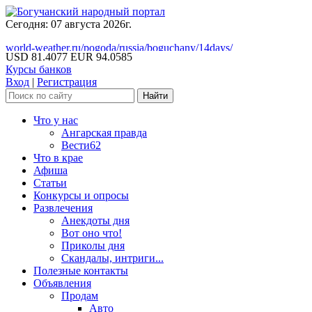
Сегодня: 07 августа 2026г.
world-weather.ru/pogoda/russia/boguchany/14days/
USD 81.4077
EUR 94.0585
Курсы банков
Вход
|
Регистрация
Что у нас
Ангарская правда
Вести62
Что в крае
Афиша
Статьи
Конкурсы и опросы
Развлечения
Анекдоты дня
Вот оно что!
Приколы дня
Скандалы, интриги...
Полезные контакты
Объявления
Продам
Авто