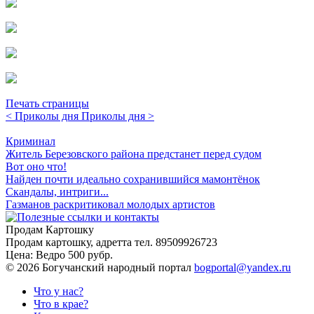
Печать страницы
< Приколы дня
Приколы дня >
Криминал
Житель Березовского района предстанет перед судом
Вот оно что!
Найден почти идеально сохранившийся мамонтёнок
Скандалы, интриги...
Газманов раскритиковал молодых артистов
Продам Картошку
Продам картошку, адретта
тел. 89509926723
Цена:
Ведро 500 рубр.
©
2026 Богучанский народный портал
bogportal@yandex.ru
Что у нас?
Что в крае?