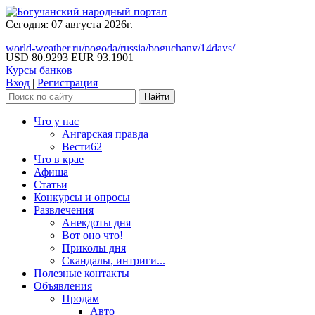
Сегодня: 07 августа 2026г.
world-weather.ru/pogoda/russia/boguchany/14days/
USD 80.9293
EUR 93.1901
Курсы банков
Вход
|
Регистрация
Что у нас
Ангарская правда
Вести62
Что в крае
Афиша
Статьи
Конкурсы и опросы
Развлечения
Анекдоты дня
Вот оно что!
Приколы дня
Скандалы, интриги...
Полезные контакты
Объявления
Продам
Авто