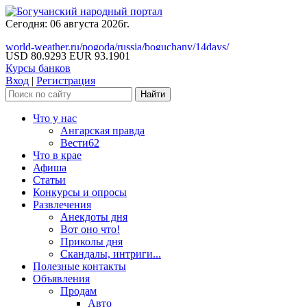
Сегодня: 06 августа 2026г.
world-weather.ru/pogoda/russia/boguchany/14days/
USD 80.9293
EUR 93.1901
Курсы банков
Вход
|
Регистрация
Что у нас
Ангарская правда
Вести62
Что в крае
Афиша
Статьи
Конкурсы и опросы
Развлечения
Анекдоты дня
Вот оно что!
Приколы дня
Скандалы, интриги...
Полезные контакты
Объявления
Продам
Авто