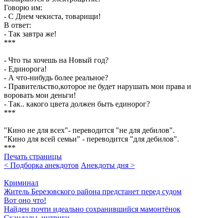
Говорю им:
- С Днем чекиста, товарищи!
В ответ:
- Так завтра же!
***
- Что ты хочешь на Новый год?
- Единорога!
- А что-нибудь более реальное?
- Правительство,которое не будет нарушать мои права и
воровать мои деньги!
- Так.. какого цвета должен быть единорог?
***
"Кино не для всех"- переводится "не для дебилов".
"Кино для всей семьи" - переводится "для дебилов".
***
Печать страницы
< Подборка анекдотов
Анекдоты дня >
Криминал
Житель Березовского района предстанет перед судом
Вот оно что!
Найден почти идеально сохранившийся мамонтёнок
Скандалы, интриги...