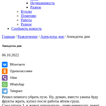
Недвижимость
Разное
Куплю
Поменяю
Работа
Разное
Сообщить новость
Главная
/
Развлечение
/
Анекдоты дня
/
Анекдоты дня
Анекдоты дня
06.10.2022
ВКонтакте
Одноклассники
Viber
WhatsApp
Telegram
Решил немного убрать пузо. Ну, думаю, вместо ужина буду
фрукты жрать, купил после работы яблок-груш.
Съел штуки 3, и живот прихватило - прям невмоготу, режет