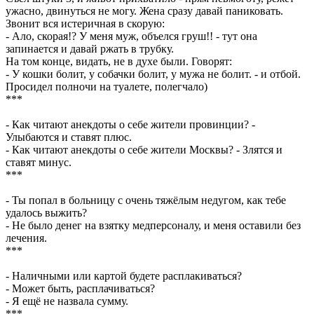
ужасно, двинуться не могу. Жена сразу давай паниковать.
Звонит вся истеричная в скорую:
- Ало, скорая!? У меня муж, объелся груш!! - тут она
запинается и давай ржать в трубку.
На том конце, видать, не в духе были. Говорят:
- У кошки болит, у собачки болит, у мужа не болит. - и отбой.
Просидел полночи на туалете, полегчало)
***
- Как читают анекдоты о себе жители провинции? -
Улыбаются и ставят плюс.
- Как читают анекдоты о себе жители Москвы? - Злятся и
ставят минус.
***
- Ты попал в больницу с очень тяжёлым недугом, как тебе
удалось выжить?
- Не было денег на взятку медперсоналу, и меня оставили без
лечения.
***
- Наличными или картой будете расплакиваться?
- Может быть, расплачиваться?
- Я ещё не назвала сумму.
***