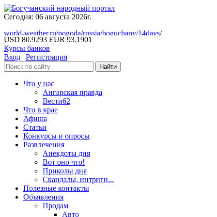
Сегодня: 06 августа 2026г.
world-weather.ru/pogoda/russia/boguchany/14days/
USD 80.9293
EUR 93.1901
Курсы банков
Вход
|
Регистрация
Что у нас
Ангарская правда
Вести62
Что в крае
Афиша
Статьи
Конкурсы и опросы
Развлечения
Анекдоты дня
Вот оно что!
Приколы дня
Скандалы, интриги...
Полезные контакты
Объявления
Продам
Авто