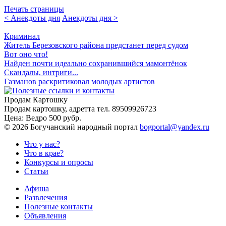
Печать страницы
< Анекдоты дня
Анекдоты дня >
Криминал
Житель Березовского района предстанет перед судом
Вот оно что!
Найден почти идеально сохранившийся мамонтёнок
Скандалы, интриги...
Газманов раскритиковал молодых артистов
Продам Картошку
Продам картошку, адретта
тел. 89509926723
Цена:
Ведро 500 рубр.
©
2026 Богучанский народный портал
bogportal@yandex.ru
Что у нас?
Что в крае?
Конкурсы и опросы
Статьи
Афиша
Развлечения
Полезные контакты
Объявления