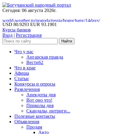
Сегодня: 06 августа 2026г.
world-weather.ru/pogoda/russia/boguchany/14days/
USD 80.9293
EUR 93.1901
Курсы банков
Вход
|
Регистрация
Что у нас
Ангарская правда
Вести62
Что в крае
Афиша
Статьи
Конкурсы и опросы
Развлечения
Анекдоты дня
Вот оно что!
Приколы дня
Скандалы, интриги...
Полезные контакты
Объявления
Продам
Авто