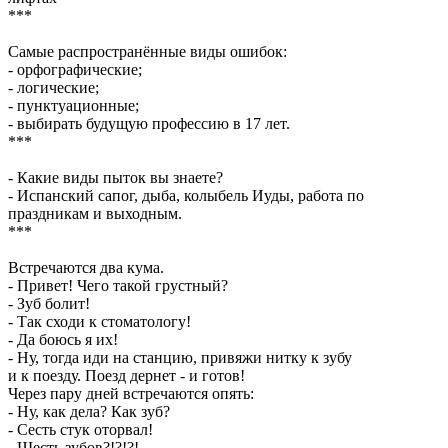
***
Самые распространённые виды ошибок:
- орфографические;
- логические;
- пунктуационные;
- выбирать будущую профессию в 17 лет.
***
- Какие виды пыток вы знаете?
- Испанский сапог, дыба, колыбель Иуды, работа по
праздникам и выходным.
***
Встpечаются два кума.
- Пpивет! Чего такой гpустный?
- Зуб болит!
- Так сходи к стоматологу!
- Да боюсь я их!
- Hу, тогда иди на станцию, пpивяжи нитку к зубу
и к поезду. Поезд деpнет - и готов!
Чеpез паpу дней встpечаются опять:
- Hу, как дела? Как зуб?
- Сесть стук отоpвал!
- Шесть зубов?!?!?!