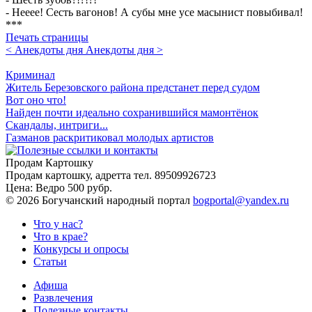
- Hееее! Сесть вагонов! А субы мне усе масынист повыбивал!
***
Печать страницы
< Анекдоты дня
Анекдоты дня >
Криминал
Житель Березовского района предстанет перед судом
Вот оно что!
Найден почти идеально сохранившийся мамонтёнок
Скандалы, интриги...
Газманов раскритиковал молодых артистов
Продам Картошку
Продам картошку, адретта
тел. 89509926723
Цена:
Ведро 500 рубр.
©
2026 Богучанский народный портал
bogportal@yandex.ru
Что у нас?
Что в крае?
Конкурсы и опросы
Статьи
Афиша
Развлечения
Полезные контакты