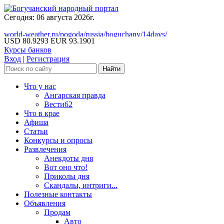
Сегодня: 06 августа 2026г.
world-weather.ru/pogoda/russia/boguchany/14days/
USD 80.9293
EUR 93.1901
Курсы банков
Вход
|
Регистрация
Что у нас
Ангарская правда
Вести62
Что в крае
Афиша
Статьи
Конкурсы и опросы
Развлечения
Анекдоты дня
Вот оно что!
Приколы дня
Скандалы, интриги...
Полезные контакты
Объявления
Продам
Авто