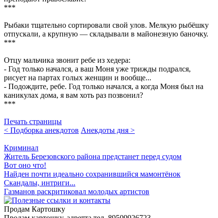
***
Рыбаки тщательно сортировали свой улов. Мелкую рыбёшку
отпускали, а крупную — складывали в майонезную баночку.
***
Отцу мальчика звонит ребе из хедера:
- Год только начался, а ваш Моня уже трижды подрался,
рисует на партах голых женщин и вообще...
- Подождите, ребе. Год только начался, а когда Моня был на
каникулах дома, я вам хоть раз позвонил?
***
Печать страницы
< Подборка анекдотов
Анекдоты дня >
Криминал
Житель Березовского района предстанет перед судом
Вот оно что!
Найден почти идеально сохранившийся мамонтёнок
Скандалы, интриги...
Газманов раскритиковал молодых артистов
Продам Картошку
Продам картошку, адретта
тел. 89509926723