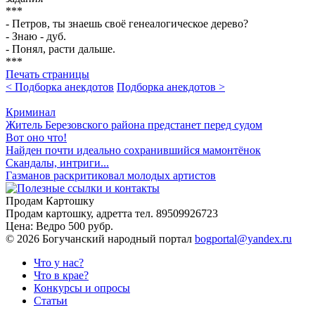
***
- Петров, ты знаешь своё генеалогическое дерево?
- Знаю - дуб.
- Понял, расти дальше.
***
Печать страницы
< Подборка анекдотов
Подборка анекдотов >
Криминал
Житель Березовского района предстанет перед судом
Вот оно что!
Найден почти идеально сохранившийся мамонтёнок
Скандалы, интриги...
Газманов раскритиковал молодых артистов
Продам Картошку
Продам картошку, адретта
тел. 89509926723
Цена:
Ведро 500 рубр.
©
2026 Богучанский народный портал
bogportal@yandex.ru
Что у нас?
Что в крае?
Конкурсы и опросы
Статьи