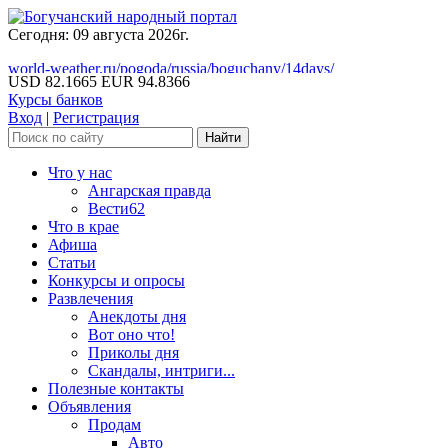
Сегодня: 09 августа 2026г.
world-weather.ru/pogoda/russia/boguchany/14days/
USD 82.1665
EUR 94.8366
Курсы банков
Вход
|
Регистрация
Что у нас
Ангарская правда
Вести62
Что в крае
Афиша
Статьи
Конкурсы и опросы
Развлечения
Анекдоты дня
Вот оно что!
Приколы дня
Скандалы, интриги...
Полезные контакты
Объявления
Продам
Авто