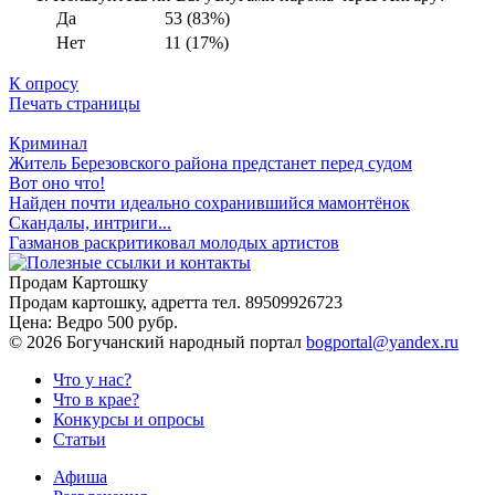
Да
53 (83%)
Нет
11 (17%)
К опросу
Печать страницы
Криминал
Житель Березовского района предстанет перед судом
Вот оно что!
Найден почти идеально сохранившийся мамонтёнок
Скандалы, интриги...
Газманов раскритиковал молодых артистов
Продам Картошку
Продам картошку, адретта
тел. 89509926723
Цена:
Ведро 500 рубр.
©
2026 Богучанский народный портал
bogportal@yandex.ru
Что у нас?
Что в крае?
Конкурсы и опросы
Статьи
Афиша