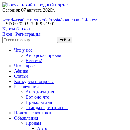
Сегодня: 07 августа 2026г.
world-weather.ru/pogoda/russia/boguchany/14days/
USD 80.9293
EUR 93.1901
Курсы банков
Вход
|
Регистрация
Что у нас
Ангарская правда
Вести62
Что в крае
Афиша
Статьи
Конкурсы и опросы
Развлечения
Анекдоты дня
Вот оно что!
Приколы дня
Скандалы, интриги...
Полезные контакты
Объявления
Продам
Авто