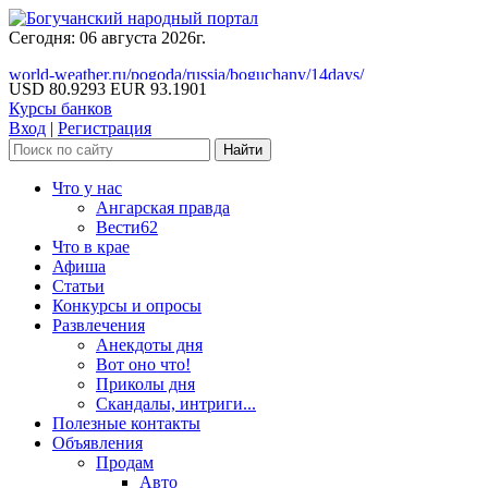
Сегодня: 06 августа 2026г.
world-weather.ru/pogoda/russia/boguchany/14days/
USD 80.9293
EUR 93.1901
Курсы банков
Вход
|
Регистрация
Что у нас
Ангарская правда
Вести62
Что в крае
Афиша
Статьи
Конкурсы и опросы
Развлечения
Анекдоты дня
Вот оно что!
Приколы дня
Скандалы, интриги...
Полезные контакты
Объявления
Продам
Авто