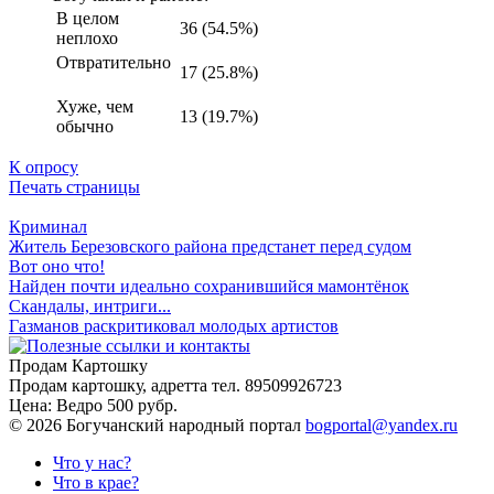
В целом
36 (54.5%)
неплохо
Отвратительно
17 (25.8%)
Хуже, чем
13 (19.7%)
обычно
К опросу
Печать страницы
Криминал
Житель Березовского района предстанет перед судом
Вот оно что!
Найден почти идеально сохранившийся мамонтёнок
Скандалы, интриги...
Газманов раскритиковал молодых артистов
Продам Картошку
Продам картошку, адретта
тел. 89509926723
Цена:
Ведро 500 рубр.
©
2026 Богучанский народный портал
bogportal@yandex.ru
Что у нас?
Что в крае?